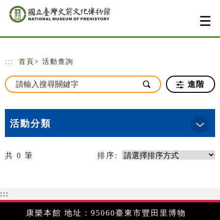
跳到主要內容
網站導覽
:::
首頁
> 活動查詢
進階
活動分類
共
0
筆
排序:
:::
康樂本館 地址：95060臺東市豐田里博物