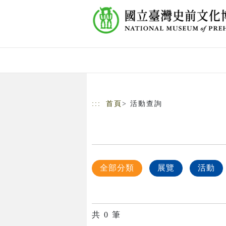
跳到主要內容
網站導覽
:::
首頁
> 活動查詢
全部分類
展覽
活動
共
0
筆