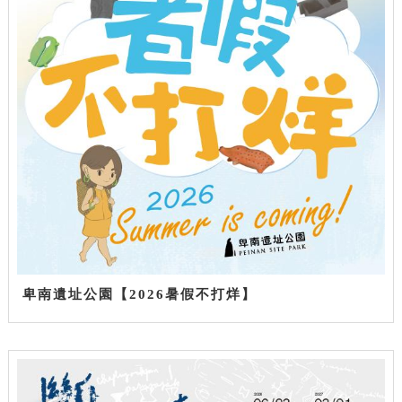
卑南遺址公園【2026暑假不打烊】