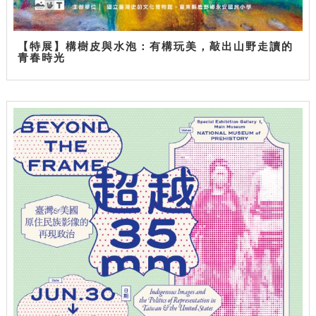
【特展】構樹皮與水泡：有構玩美，敲出山野走讀的
青春時光