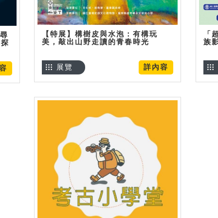
【特展】構樹皮與水泡：有構玩
「
】尋
美，敲出山野走讀的青春時光
族
趣探
展覽
詳內容
容