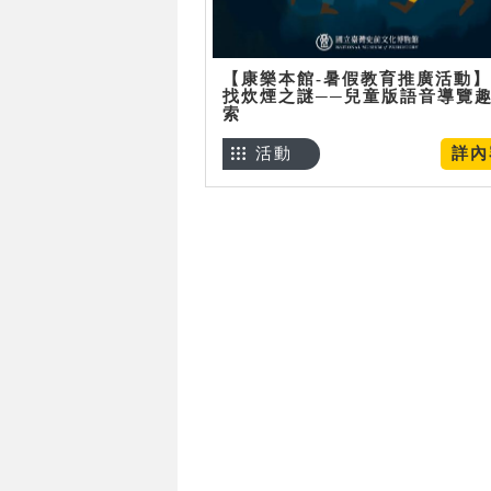
【康樂本館-暑假教育推廣活動
找炊煙之謎──兒童版語音導覽
索
活動
詳內