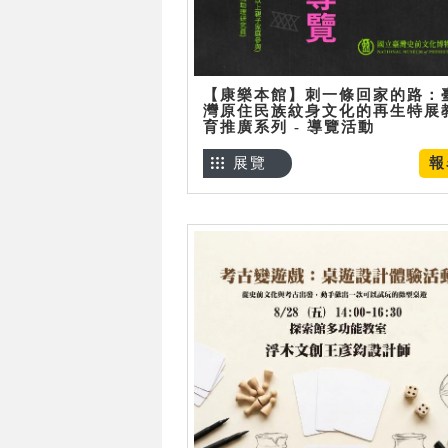
【康樂本館】刺一條回家的路：
灣原住民族紋身文化的再生特展
育推廣系列 - 導覽活動
展覽
報