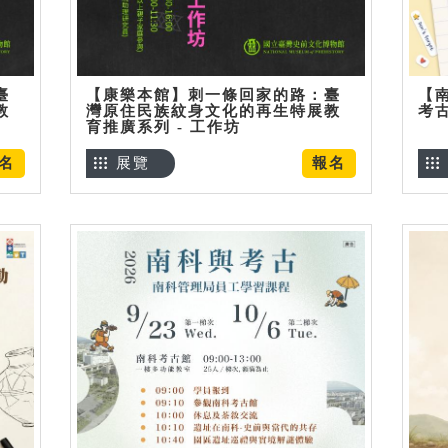
臺
【康樂本館】刺一條回家的路：臺
【
教
灣原住民族紋身文化的再生特展教
考
育推廣系列 - 工作坊
名
展覽
報名