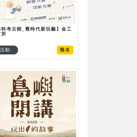
南科考古館_舊時代新玩藝】金工
古所
活動
報名