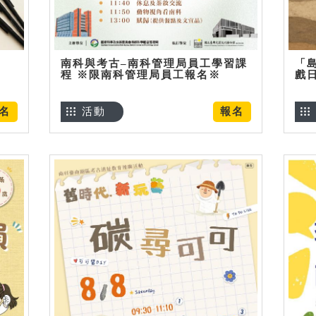
南科與考古–南科管理局員工學習課
「
程 ※限南科管理局員工報名※
戲
名
活動
報名