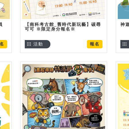
員
【南科考古館_舊時代新玩藝】碳尋
神
可可 ※限定身分報名※
名
活動
報名