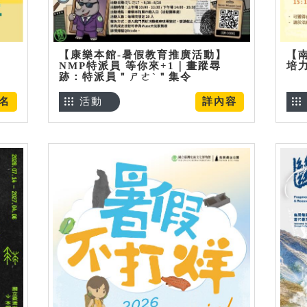
【康樂本館-暑假教育推廣活動】
【
NMP特派員 等你來+1｜畫蹤尋
培
跡：特派員＂ㄕㄜˋ＂集令
名
活動
詳內容