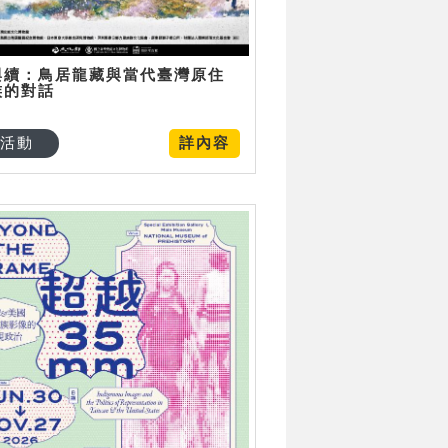
與續：鳥居龍藏與當代臺灣原住
族的對話
活動
詳內容