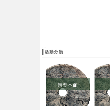
:::
活動分類
康樂本館