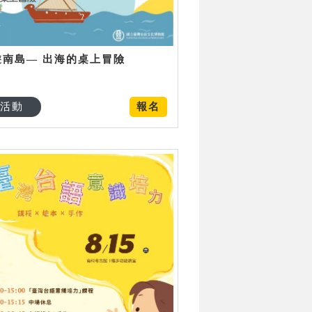
遊南島— 出海的桌上冒險
活動
報名