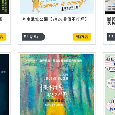
臺
卑南遺址公園【2026暑假不打烊】
斷
民
容
活動
詳內容