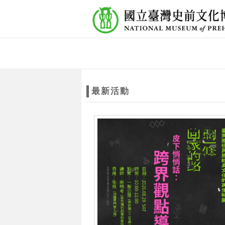
跳到主要內容
網站導覽
網
站
最新活動
主
題