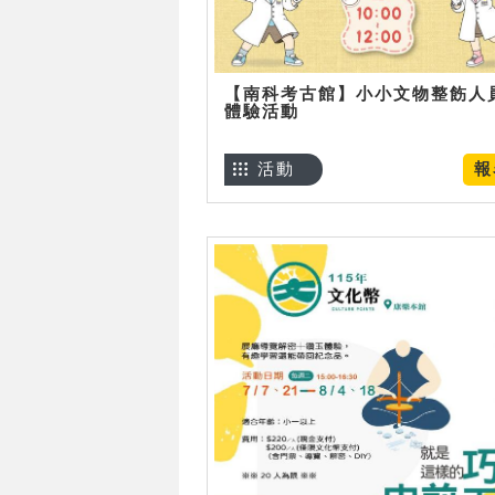
【南科考古館】小小文物整飭人
體驗活動
活動
報