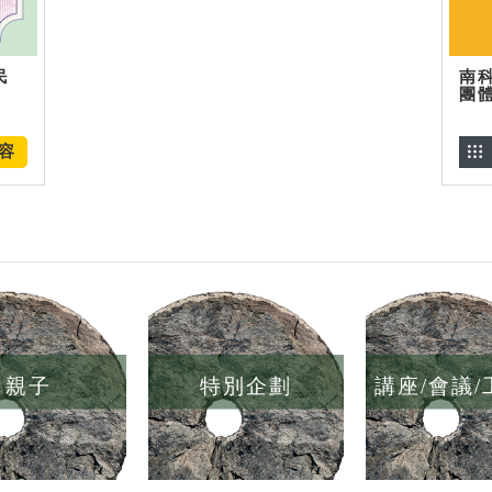
民
南
團
容
親子
特別企劃
講座/會議