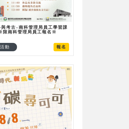
科與考古–南科管理局員工學習課
 ※限南科管理局員工報名※
活動
報名