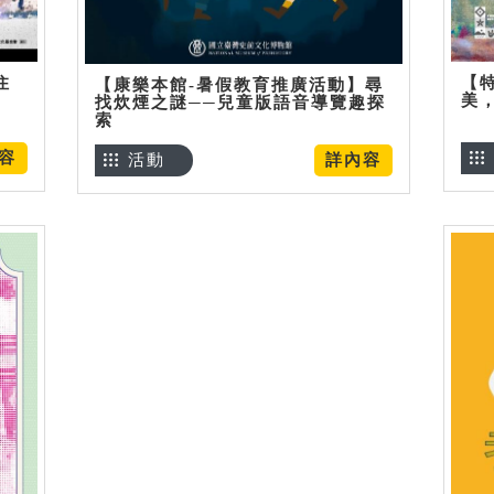
住
【
【康樂本館-暑假教育推廣活動】尋
美
找炊煙之謎──兒童版語音導覽趣探
索
容
活動
詳內容