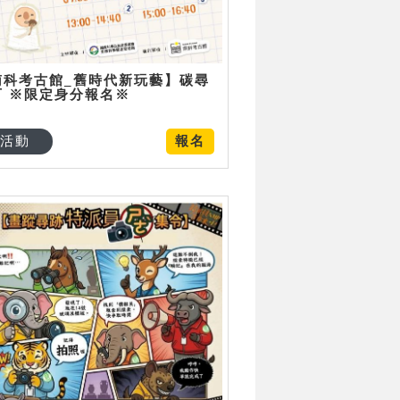
南科考古館_舊時代新玩藝】碳尋
可 ※限定身分報名※
活動
報名