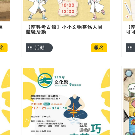
遊
【南科考古館】小小文物整飭人員
【
體驗活動
可
名
活動
報名