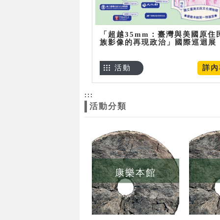
「超越35mm：臺灣與美國原住
族影像的再現政治」國際巡迴展
活動
詳內
:::
活動分類
康樂本館