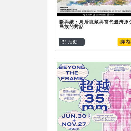
斷與續：鳥居龍藏與當代臺灣原
民族的對話
活動
詳內