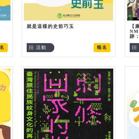
就是這樣的史前巧玉
【
NM
跡
名
活動
報名