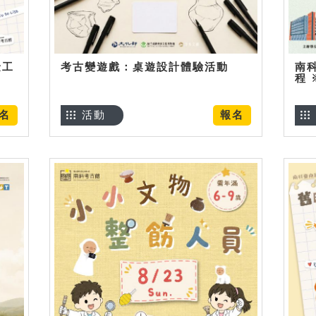
金工
考古變遊戲：桌遊設計體驗活動
南
程
名
活動
報名