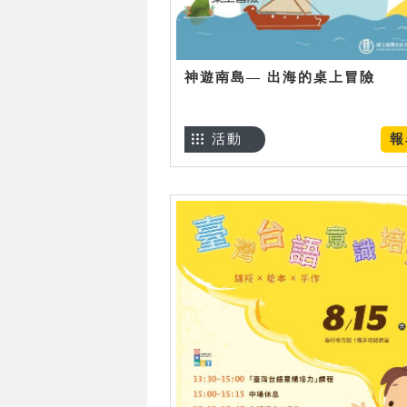
神遊南島— 出海的桌上冒險
活動
報