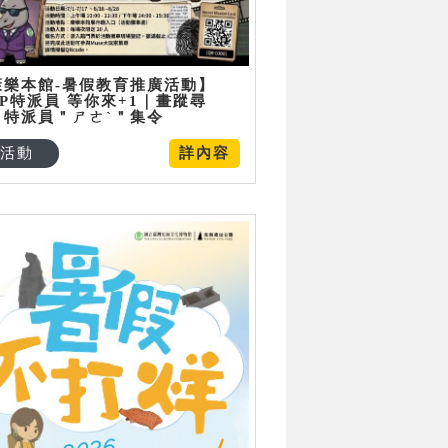
康樂本館-暑假教育推廣活動】
P特派員 等你來+1｜畫蹤尋
：特派員＂ㄕㄜˋ＂集令
活動
詳內容