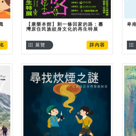
識
【康樂本館】刺一條回家的路：臺
卑
灣原住民族紋身文化的再生特展
名
展覽
詳內容