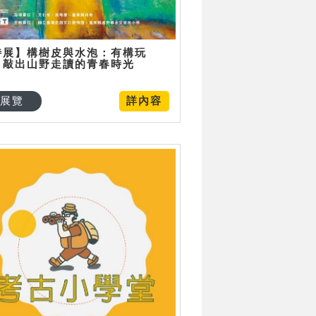
特展】構樹皮與水泡：有構玩
，敲出山野走讀的青春時光
展覽
詳內容