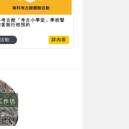
科考古館「考古小學堂」學校暨
體套裝行程預約
活動
詳內容
/工作坊