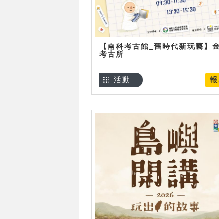
【南科考古館_舊時代新玩藝】
考古所
活動
報