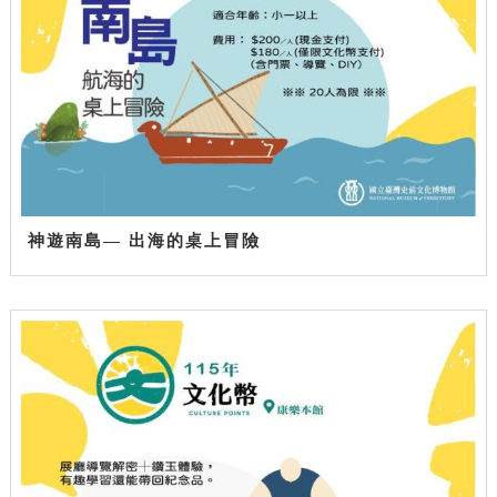
神遊南島— 出海的桌上冒險