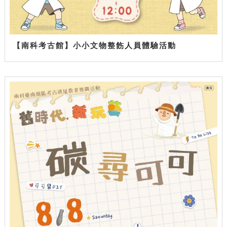
【南科考古館】小小文物整飭人員體驗活動