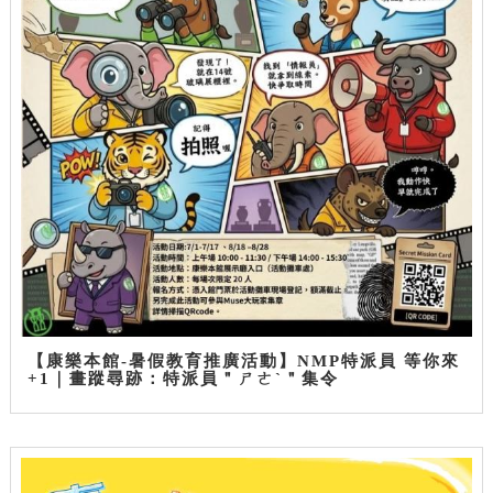
【康樂本館-暑假教育推廣活動】NMP特派員 等你來
+1｜畫蹤尋跡：特派員＂ㄕㄜˋ＂集令