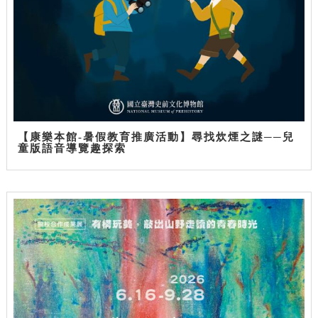
【康樂本館-暑假教育推廣活動】尋找炊煙之謎──兒
童版語音導覽趣探索