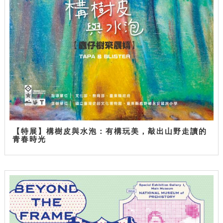
【特展】構樹皮與水泡：有構玩美，敲出山野走讀的
青春時光