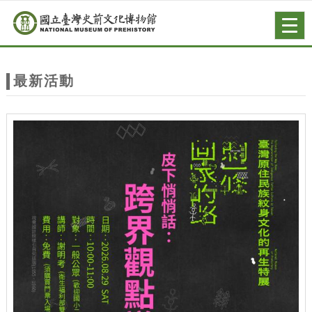
跳到主要內容
網站導覽
Togg
navig
網
站
最新活動
主
題