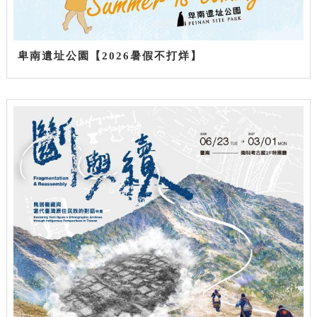
卑南遺址公園【2026暑假不打烊】