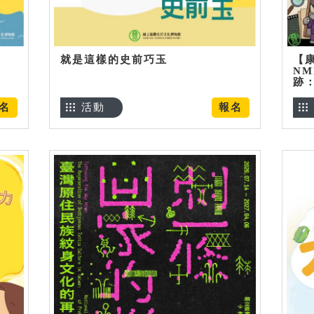
就是這樣的史前巧玉
【
NM
跡
名
活動
報名