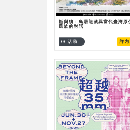
斷與續：鳥居龍藏與當代臺灣原
民族的對話
活動
詳內