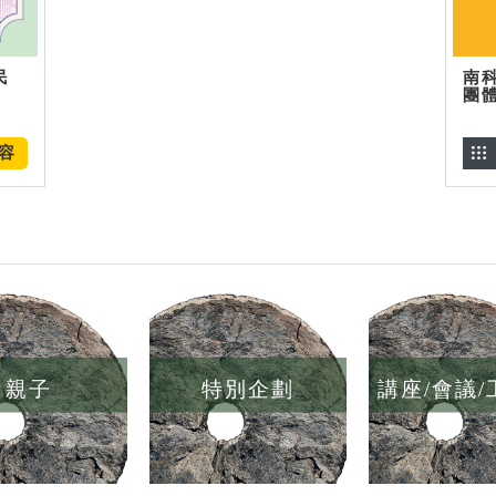
民
南
團
容
親子
特別企劃
講座/會議