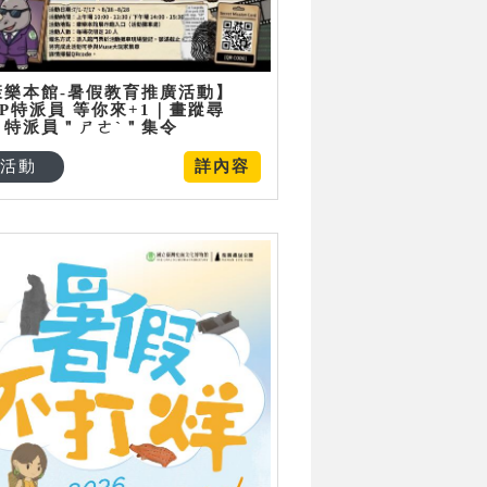
康樂本館-暑假教育推廣活動】
P特派員 等你來+1｜畫蹤尋
：特派員＂ㄕㄜˋ＂集令
活動
詳內容