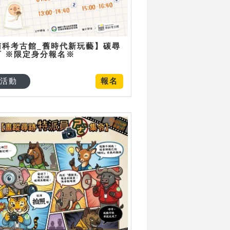
南科考古館_舊時代新玩藝】碳尋
可 ※限定身分報名※
活動
報名