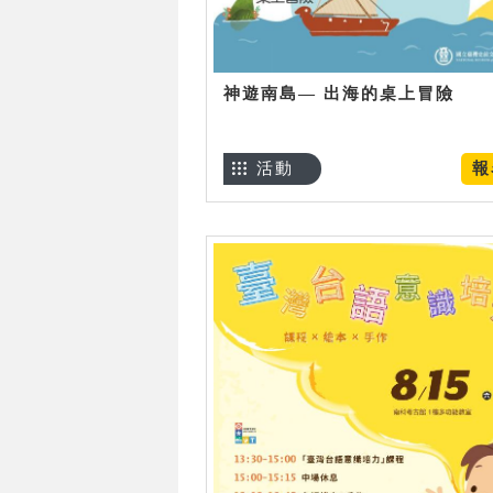
神遊南島— 出海的桌上冒險
活動
報