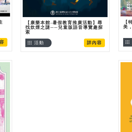
住
【
【康樂本館-暑假教育推廣活動】尋
美
找炊煙之謎──兒童版語音導覽趣探
索
容
活動
詳內容