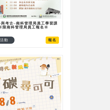
科與考古–南科管理局員工學習課
 ※限南科管理局員工報名※
活動
報名