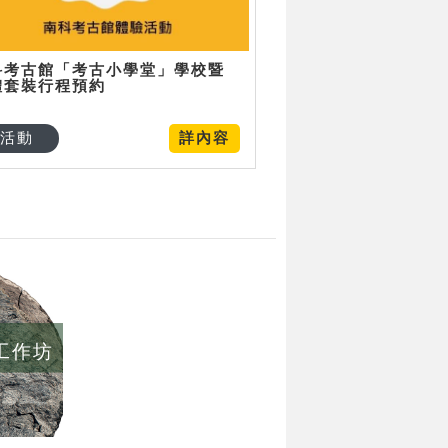
科考古館「考古小學堂」學校暨
體套裝行程預約
活動
詳內容
/工作坊