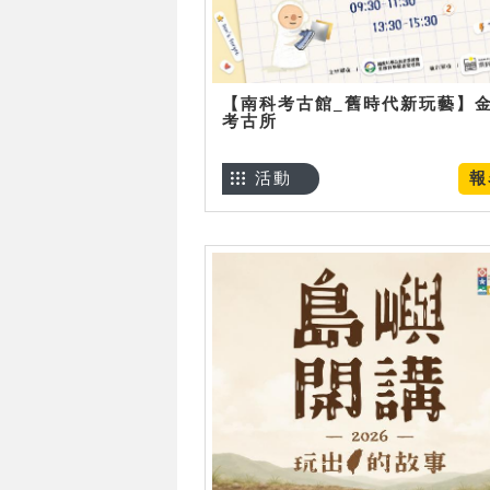
【南科考古館_舊時代新玩藝】
考古所
活動
報