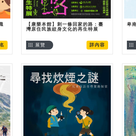
識
【康樂本館】刺一條回家的路：臺
卑
灣原住民族紋身文化的再生特展
名
展覽
詳內容