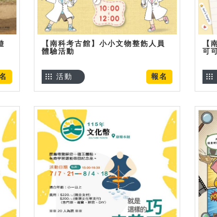
遊
【南科考古館】小小文物整飭人員
【
體驗活動
可
名
活動
報名