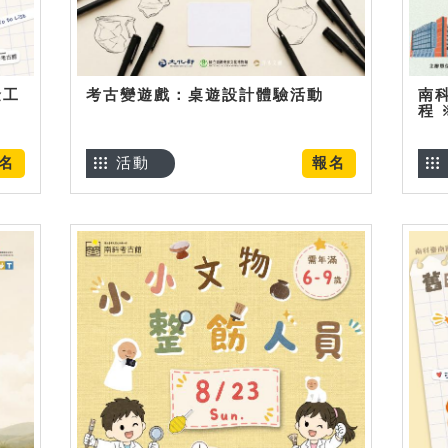
金工
考古變遊戲：桌遊設計體驗活動
南
程
名
活動
報名