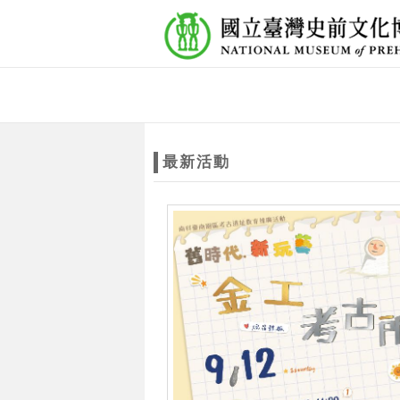
跳到主要內容
網站導覽
網
站
最新活動
主
題