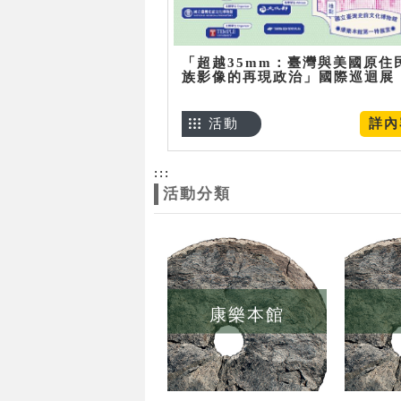
「超越35mm：臺灣與美國原住
族影像的再現政治」國際巡迴展
活動
詳內
:::
活動分類
康樂本館