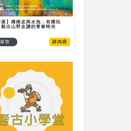
特展】構樹皮與水泡：有構玩
，敲出山野走讀的青春時光
展覽
詳內容