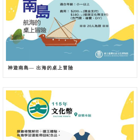
神遊南島— 出海的桌上冒險