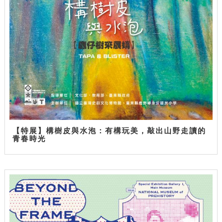
【特展】構樹皮與水泡：有構玩美，敲出山野走讀的
青春時光