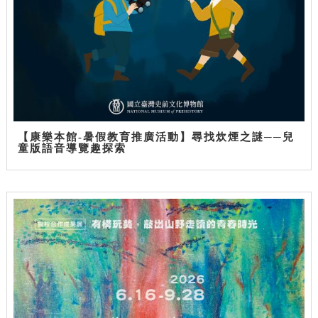
【康樂本館-暑假教育推廣活動】尋找炊煙之謎──兒
童版語音導覽趣探索