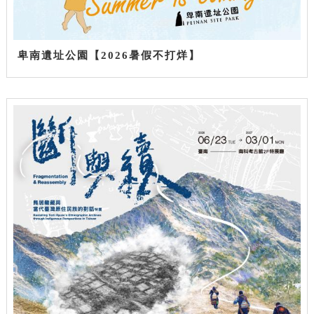
卑南遺址公園【2026暑假不打烊】