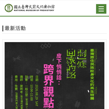
跳到主要內容
網站導覽
Togg
navig
網
站
最新活動
主
題