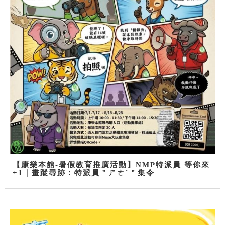
【康樂本館-暑假教育推廣活動】NMP特派員 等你來
+1｜畫蹤尋跡：特派員＂ㄕㄜˋ＂集令