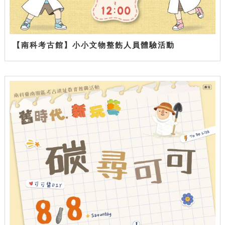
【南科考古館】小小文物整飭人員體驗活動