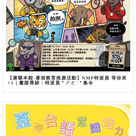
【康樂本館-暑假教育推廣活動】NMP特派員 等你來
+1｜畫蹤尋跡：特派員＂ㄕㄜˋ＂集令