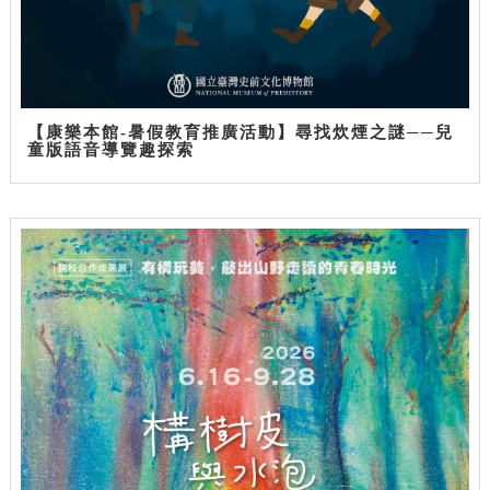
【康樂本館-暑假教育推廣活動】尋找炊煙之謎──兒
童版語音導覽趣探索