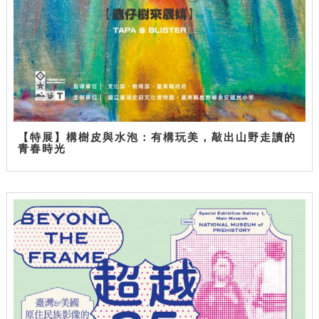
【特展】構樹皮與水泡：有構玩美，敲出山野走讀的
青春時光