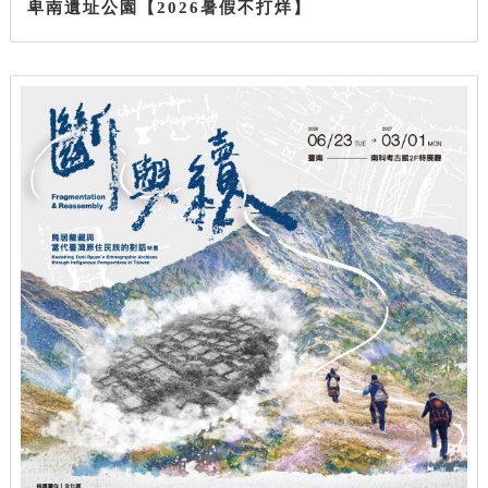
卑南遺址公園【2026暑假不打烊】