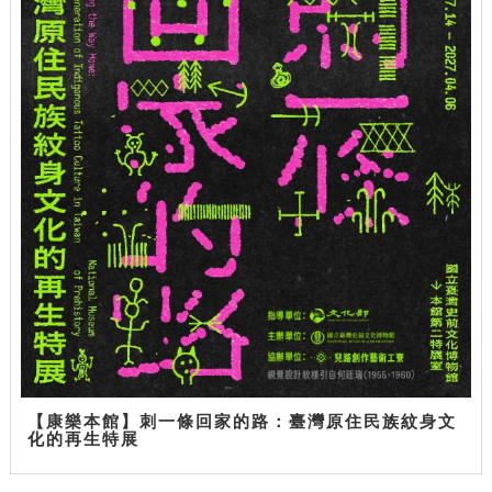
【康樂本館】刺一條回家的路：臺灣原住民族紋身文
化的再生特展