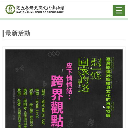
跳到主要內容
網站導覽
Togg
navig
網
站
最新活動
主
題