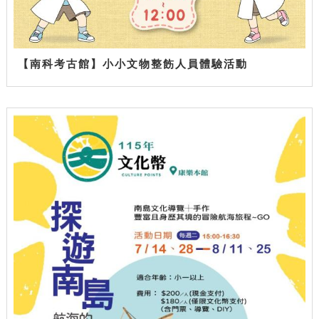
【南科考古館】小小文物整飭人員體驗活動