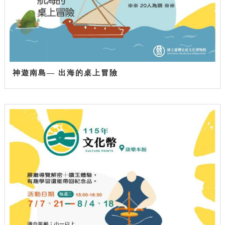
神遊南島— 出海的桌上冒險