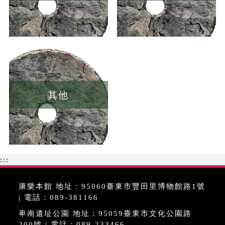
其他
:::
康樂本館 地址：95060臺東市豐田里博物館路1號
| 電話：089-381166
卑南遺址公園 地址：95059臺東市文化公園路
200號 | 電話：089-233466