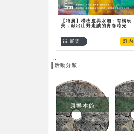
【特展】構樹皮與水泡：有構玩
美，敲出山野走讀的青春時光
展覽
詳內
:::
活動分類
康樂本館