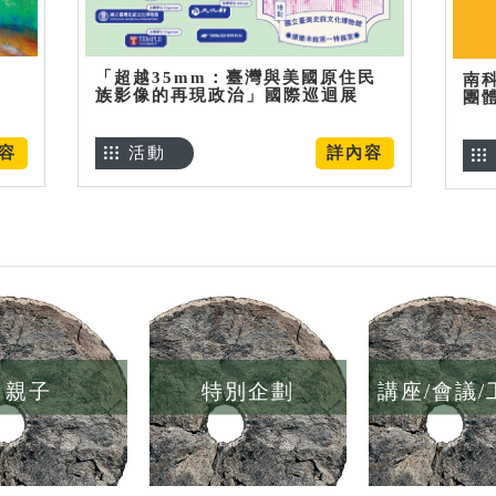
「超越35mm：臺灣與美國原住民
南
族影像的再現政治」國際巡迴展
團
容
活動
詳內容
親子
特別企劃
講座/會議