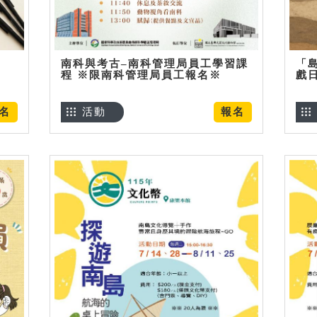
南科與考古–南科管理局員工學習課
「
程 ※限南科管理局員工報名※
戲
名
活動
報名