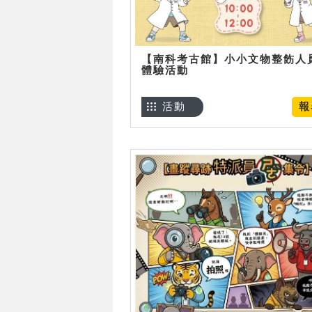
【南科考古館】小小文物整飭人
體驗活動
活動
報