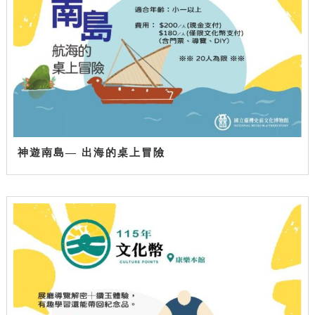
神遊南島— 出海的桌上冒險