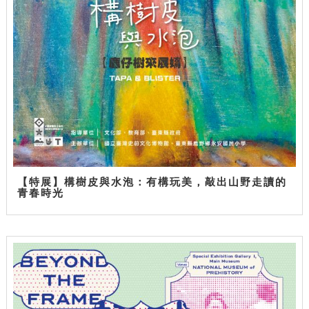
【特展】構樹皮與水泡：有構玩美，敲出山野走讀的
青春時光