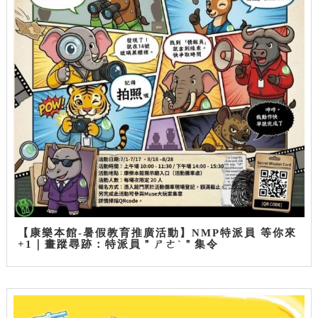
【康樂本館-暑假教育推廣活動】NMP特派員 等你來
+1｜畫蹤尋跡：特派員＂ㄕㄜˋ＂集令