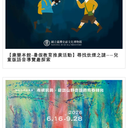
【康樂本館-暑假教育推廣活動】尋找炊煙之謎──兒
童版語音導覽趣探索