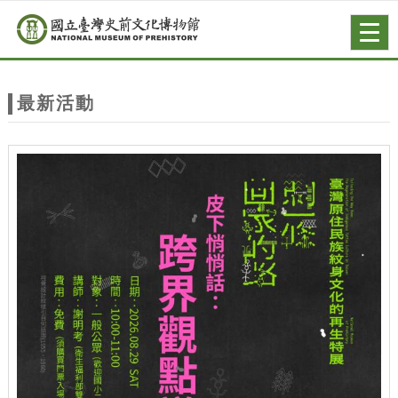
跳到主要內容
網站導覽
Togg
navig
網
站
最新活動
主
題