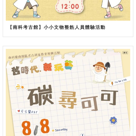
【南科考古館】小小文物整飭人員體驗活動