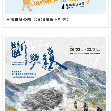
卑南遺址公園【2026暑假不打烊】