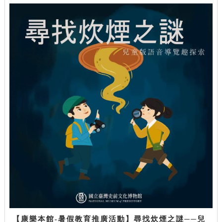
【康樂本館-暑假教育推廣活動】尋找炊煙之謎──兒