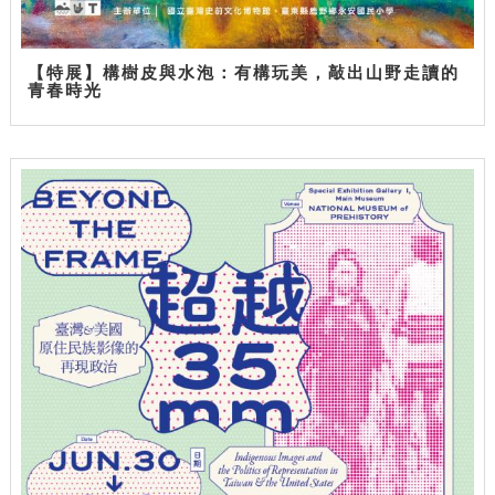
【特展】構樹皮與水泡：有構玩美，敲出山野走讀的
青春時光