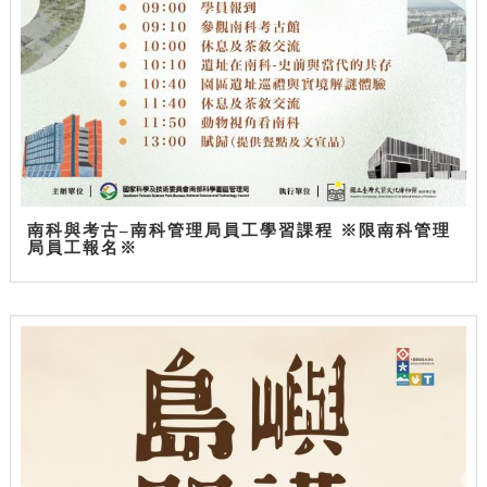
南科與考古–南科管理局員工學習課程 ※限南科管理
局員工報名※