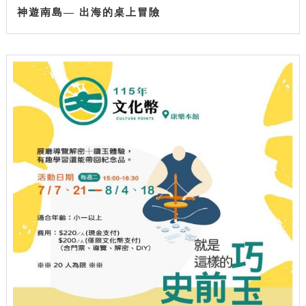
神遊南島— 出海的桌上冒險