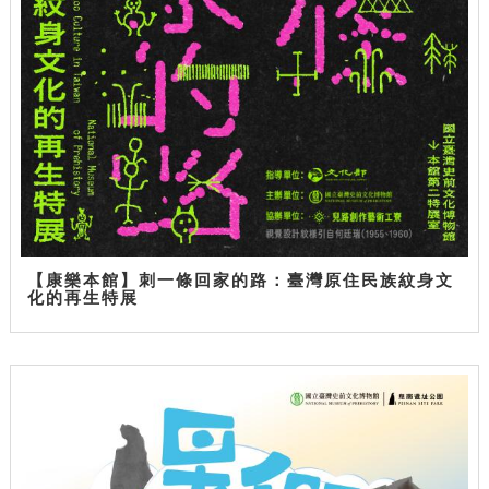
【康樂本館】刺一條回家的路：臺灣原住民族紋身文
化的再生特展