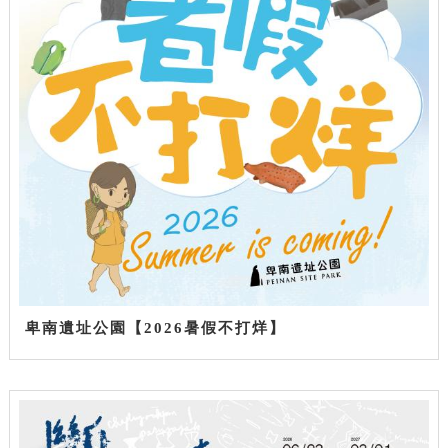
卑南遺址公園【2026暑假不打烊】