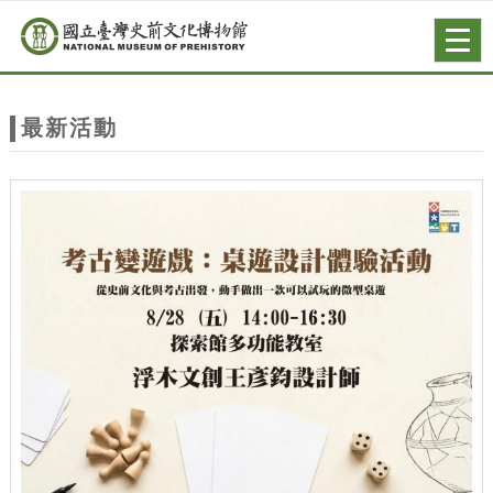
跳到主要內容
網站導覽
Togg
navig
網
站
最新活動
主
題