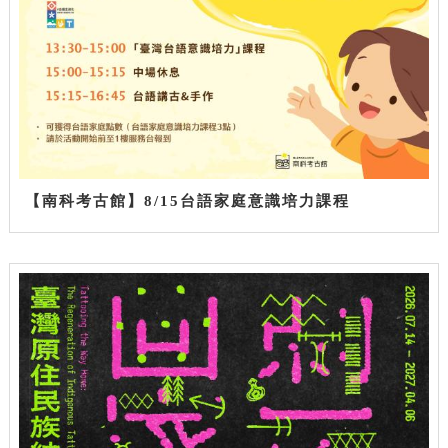
【南科考古館】8/15台語家庭意識培力課程