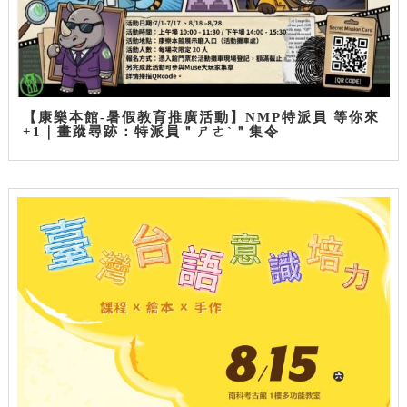
【康樂本館-暑假教育推廣活動】NMP特派員 等你來
+1｜畫蹤尋跡：特派員＂ㄕㄜˋ＂集令