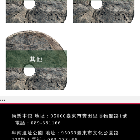
其他
:::
康樂本館 地址：95060臺東市豐田里博物館路1號
| 電話：089-381166
卑南遺址公園 地址：95059臺東市文化公園路
200號 | 電話：089-233466