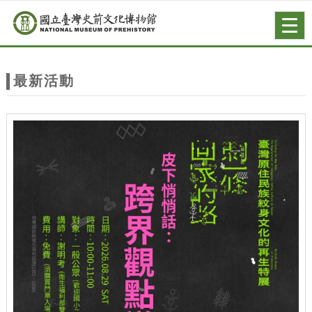
跳到主要內容
網站導覽
Togg
navig
網
站
最新活動
主
題