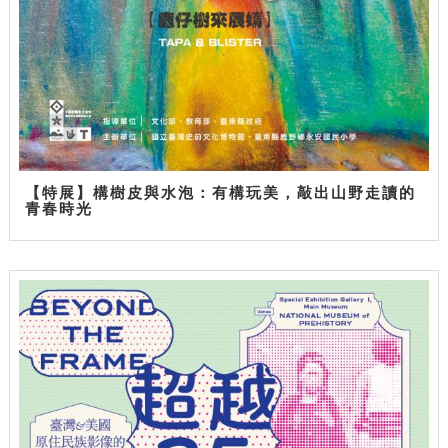
【特展】構樹皮與水泡：有構玩美，敲出山野走讀的
青春時光