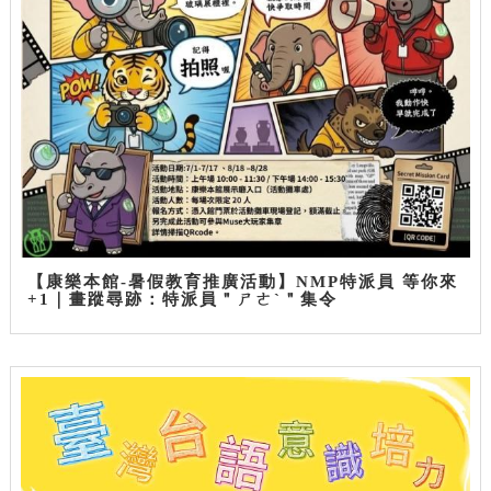
【康樂本館-暑假教育推廣活動】NMP特派員 等你來
+1｜畫蹤尋跡：特派員＂ㄕㄜˋ＂集令