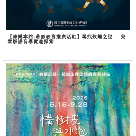
【康樂本館-暑假教育推廣活動】尋找炊煙之謎──兒
童版語音導覽趣探索