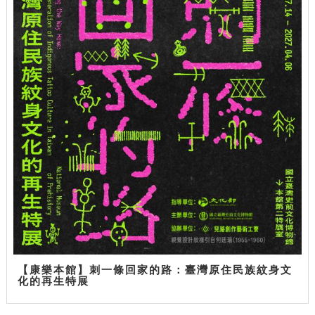
【康樂本館】刺一條回家的路：臺灣原住民族紋身文
化的再生特展