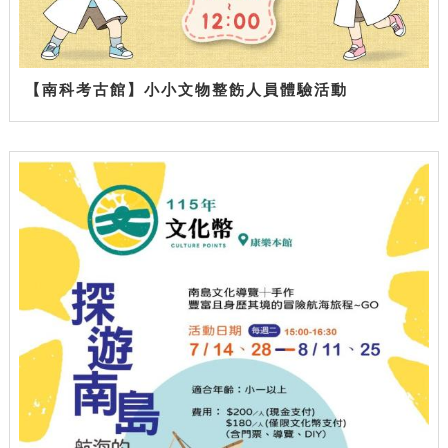
【南科考古館】小小文物整飭人員體驗活動