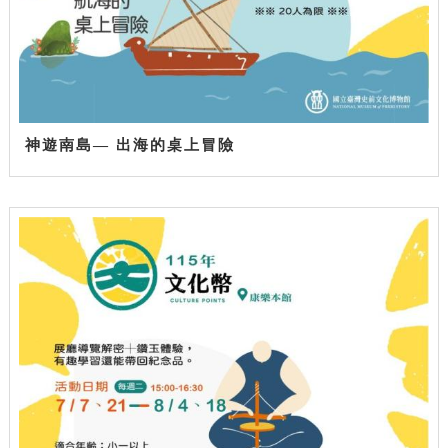
神遊南島— 出海的桌上冒險