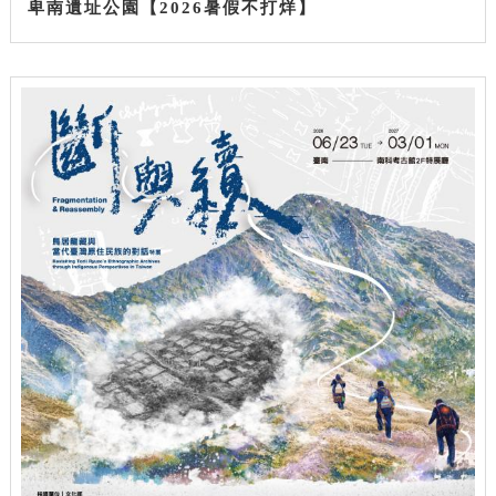
卑南遺址公園【2026暑假不打烊】