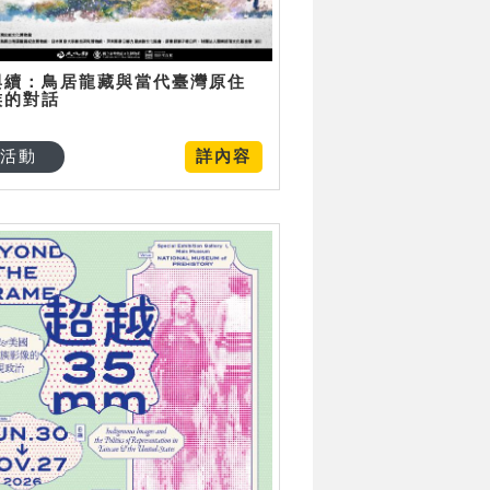
與續：鳥居龍藏與當代臺灣原住
族的對話
活動
詳內容