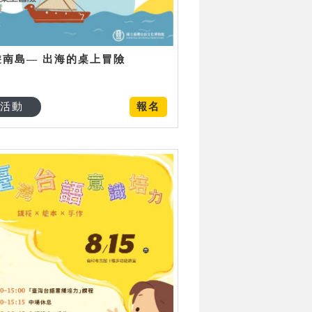
遊南島— 出海的桌上冒險
活動
報名