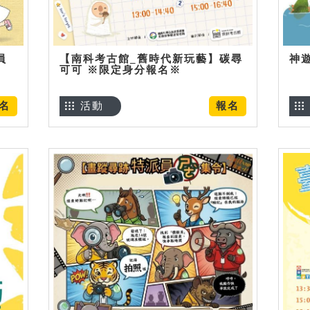
員
【南科考古館_舊時代新玩藝】碳尋
神
可可 ※限定身分報名※
名
活動
報名