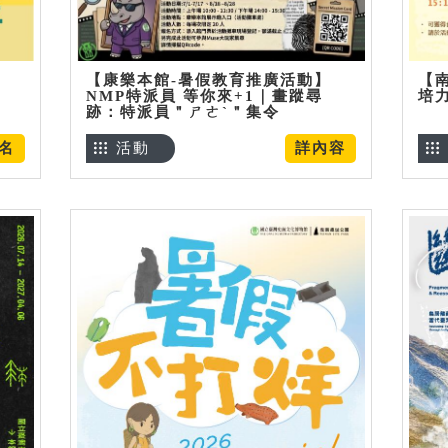
【康樂本館-暑假教育推廣活動】
【
NMP特派員 等你來+1｜畫蹤尋
培
跡：特派員＂ㄕㄜˋ＂集令
名
活動
詳內容