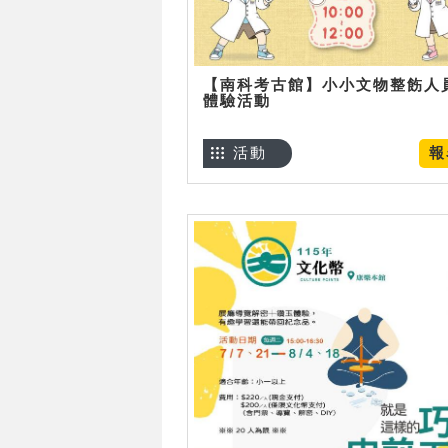
【南科考古館】小小文物整飭人
體驗活動
活動
報