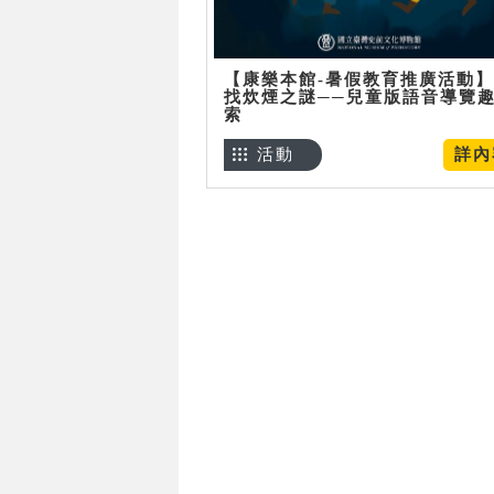
【康樂本館-暑假教育推廣活動
找炊煙之謎──兒童版語音導覽
索
活動
詳內