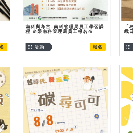
南科與考古–南科管理局員工學習課
「
程 ※限南科管理局員工報名※
戲
名
活動
報名