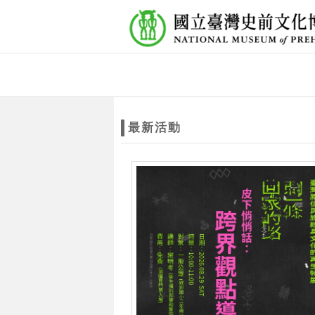
跳到主要內容
網站導覽
網
站
最新活動
主
題