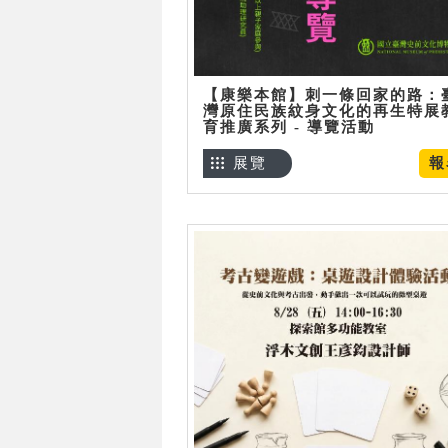
【康樂本館】刺一條回家的路：
灣原住民族紋身文化的再生特展
育推廣系列 - 導覽活動
展覽
報