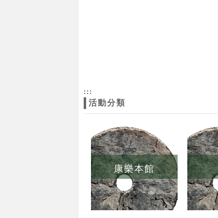
:::
活動分類
康樂本館