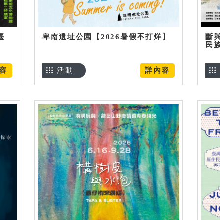
臺
卑南遺址公園【2026暑假不打烊】
斷
民
容
活動
詳內容