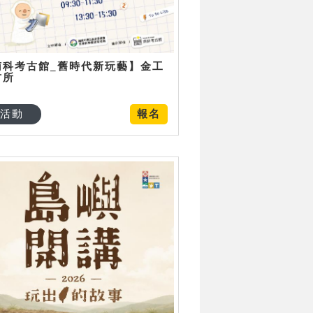
南科考古館_舊時代新玩藝】金工
古所
活動
報名