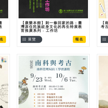
臺
【康樂本館】刺一條回家的路：臺
【
教
灣原住民族紋身文化的再生特展教
考
育推廣系列 - 工作坊
名
展覽
報名