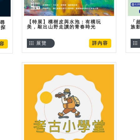
【特展】構樹皮與水泡：有構玩
「
】尋
美，敲出山野走讀的青春時光
族
趣探
展覽
詳內容
容