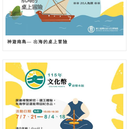
神遊南島— 出海的桌上冒險