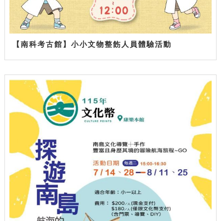
【南科考古館】小小文物整飭人員體驗活動