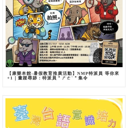
【康樂本館-暑假教育推廣活動】NMP特派員 等你來
+1｜畫蹤尋跡：特派員＂ㄕㄜˋ＂集令