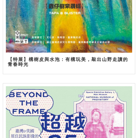
【特展】構樹皮與水泡：有構玩美，敲出山野走讀的
青春時光