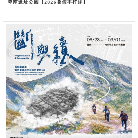
卑南遺址公園【2026暑假不打烊】