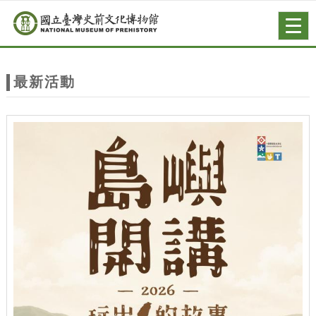
跳到主要內容
網站導覽
Togg
navig
網
站
最新活動
主
題