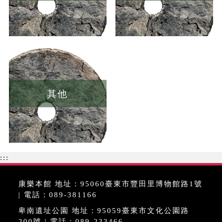
其他
:::
康樂本館 地址：95060臺東市豐田里博物館路1號
| 電話：089-381166
卑南遺址公園 地址：95059臺東市文化公園路
200號 | 電話：089-233466