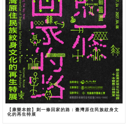
【康樂本館】刺一條回家的路：臺灣原住民族紋身文
化的再生特展