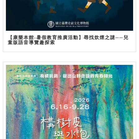
【康樂本館-暑假教育推廣活動】尋找炊煙之謎──兒
童版語音導覽趣探索