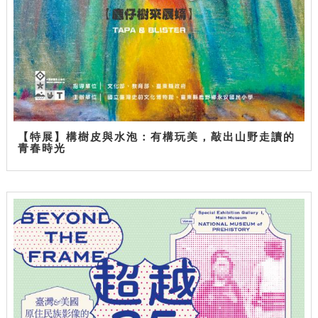
【特展】構樹皮與水泡：有構玩美，敲出山野走讀的
青春時光