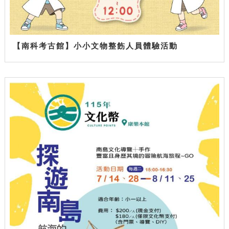
【南科考古館】小小文物整飭人員體驗活動