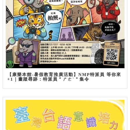
【康樂本館-暑假教育推廣活動】NMP特派員 等你來
+1｜畫蹤尋跡：特派員＂ㄕㄜˋ＂集令