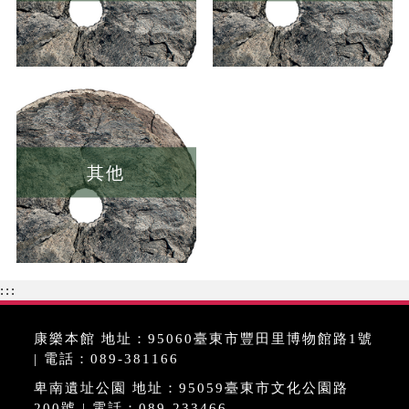
其他
:::
康樂本館 地址：95060臺東市豐田里博物館路1號
| 電話：089-381166
卑南遺址公園 地址：95059臺東市文化公園路
200號 | 電話：089-233466