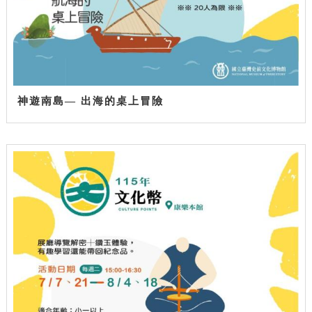
神遊南島— 出海的桌上冒險