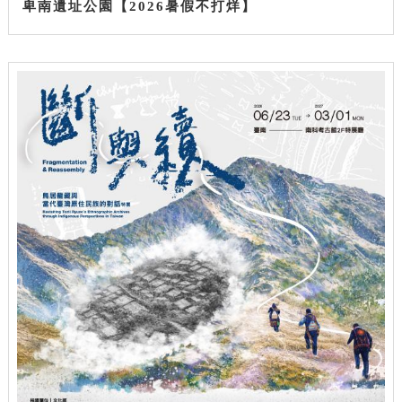
卑南遺址公園【2026暑假不打烊】