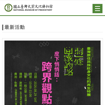
跳到主要內容
網站導覽
Togg
navig
網
站
最新活動
主
題