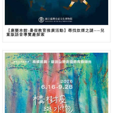
【康樂本館-暑假教育推廣活動】尋找炊煙之謎──兒
童版語音導覽趣探索