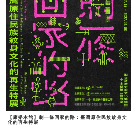
【康樂本館】刺一條回家的路：臺灣原住民族紋身文
化的再生特展