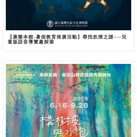
【康樂本館-暑假教育推廣活動】尋找炊煙之謎──兒
童版語音導覽趣探索