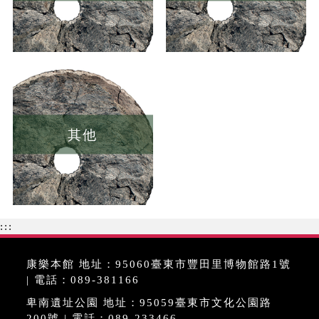
其他
:::
康樂本館 地址：95060臺東市豐田里博物館路1號
| 電話：089-381166
卑南遺址公園 地址：95059臺東市文化公園路
200號 | 電話：089-233466