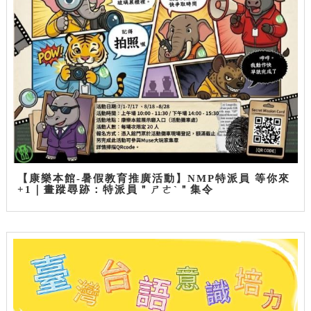
【康樂本館-暑假教育推廣活動】NMP特派員 等你來
+1｜畫蹤尋跡：特派員＂ㄕㄜˋ＂集令