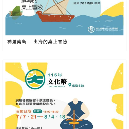
神遊南島— 出海的桌上冒險