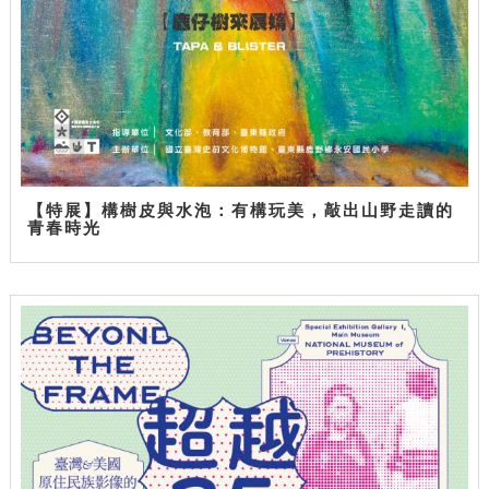
【特展】構樹皮與水泡：有構玩美，敲出山野走讀的
青春時光