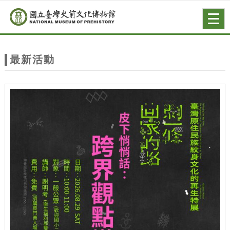
跳到主要內容
網站導覽
Togg
navig
網
站
最新活動
主
題