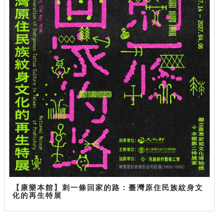
【康樂本館】刺一條回家的路：臺灣原住民族紋身文
化的再生特展