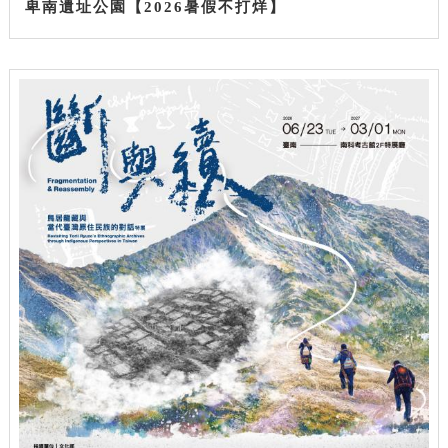
卑南遺址公園【2026暑假不打烊】