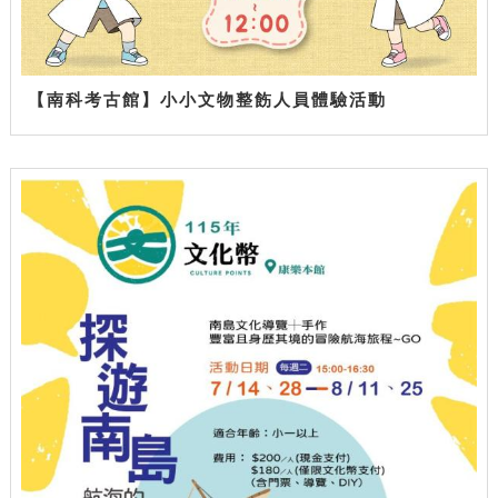
【南科考古館】小小文物整飭人員體驗活動