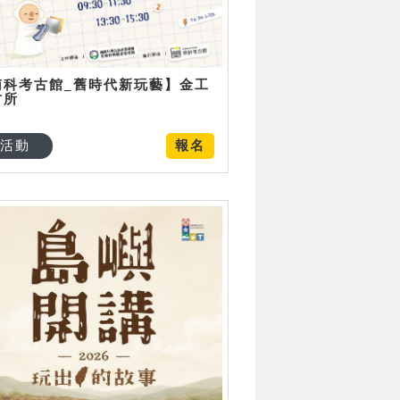
南科考古館_舊時代新玩藝】金工
古所
活動
報名