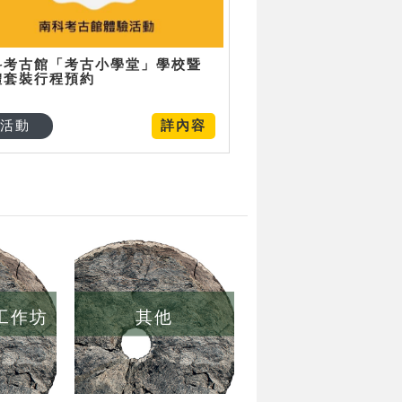
科考古館「考古小學堂」學校暨
體套裝行程預約
活動
詳內容
/工作坊
其他