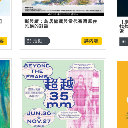
烊】
斷與續：鳥居龍藏與當代臺灣原住
【
民族的對話
找
索
容
活動
詳內容