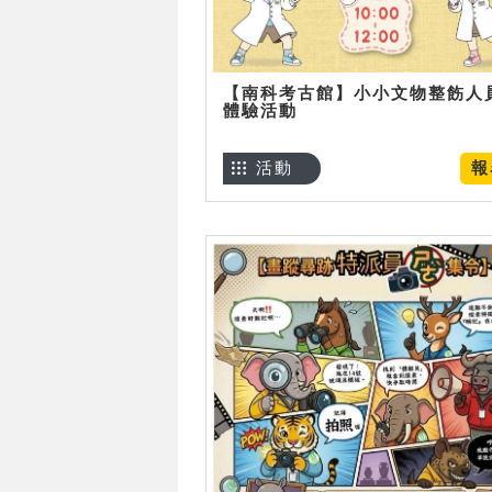
【南科考古館】小小文物整飭人
體驗活動
活動
報