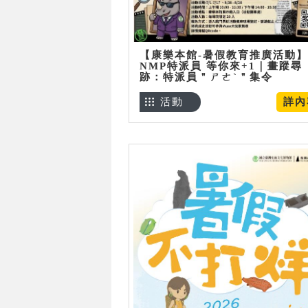
【康樂本館-暑假教育推廣活動】
NMP特派員 等你來+1｜畫蹤尋
跡：特派員＂ㄕㄜˋ＂集令
活動
詳內