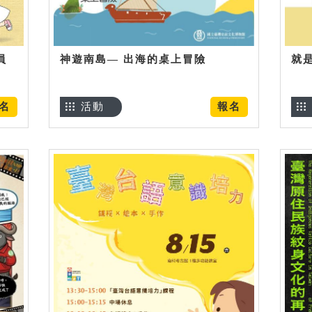
員
神遊南島— 出海的桌上冒險
就
名
活動
報名