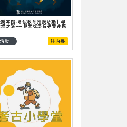
康樂本館-暑假教育推廣活動】尋
炊煙之謎──兒童版語音導覽趣探
活動
詳內容