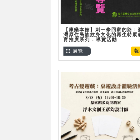
【康樂本館】刺一條回家的路：
灣原住民族紋身文化的再生特展
育推廣系列 - 導覽活動
展覽
報