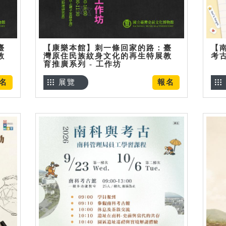
臺
【康樂本館】刺一條回家的路：臺
【
教
灣原住民族紋身文化的再生特展教
考
育推廣系列 - 工作坊
名
展覽
報名