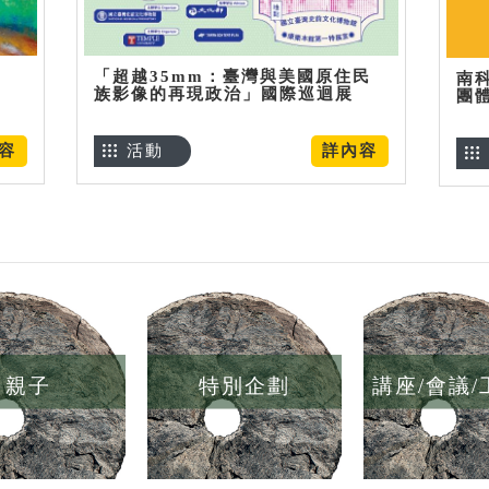
「超越35mm：臺灣與美國原住民
南
族影像的再現政治」國際巡迴展
團
容
活動
詳內容
親子
特別企劃
講座/會議