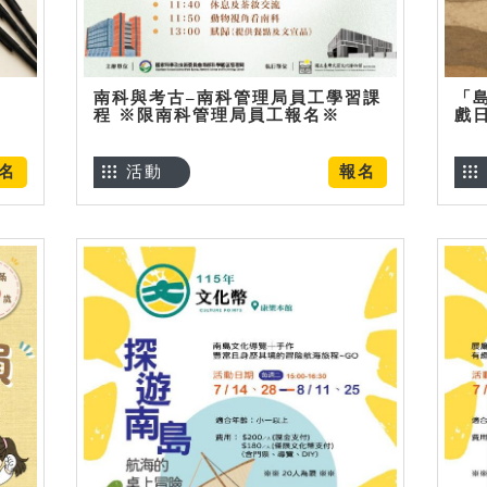
南科與考古–南科管理局員工學習課
「
程 ※限南科管理局員工報名※
戲
名
活動
報名