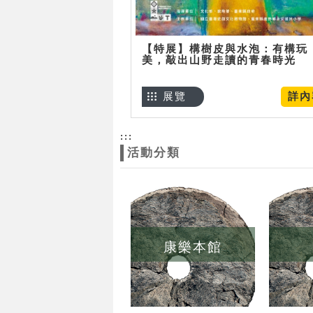
【特展】構樹皮與水泡：有構玩
美，敲出山野走讀的青春時光
展覽
詳內
:::
活動分類
康樂本館