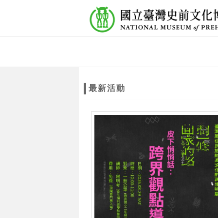
跳到主要內容
網站導覽
網
站
最新活動
主
題