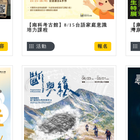
【南科考古館】8/15台語家庭意識
【
培力課程
灣
容
活動
報名