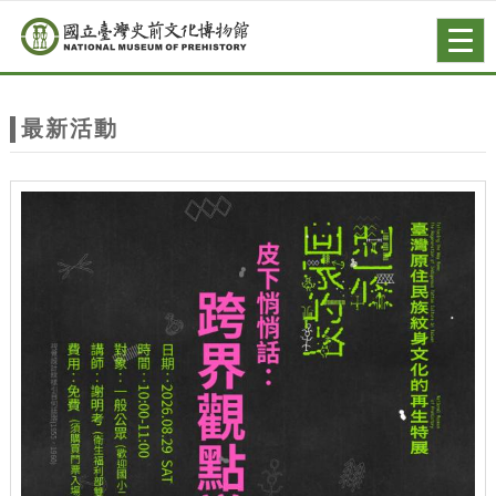
跳到主要內容
網站導覽
Togg
navig
網
站
最新活動
主
題