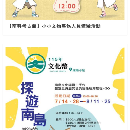
【南科考古館】小小文物整飭人員體驗活動