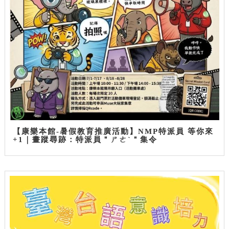
【康樂本館-暑假教育推廣活動】NMP特派員 等你來
+1｜畫蹤尋跡：特派員＂ㄕㄜˋ＂集令