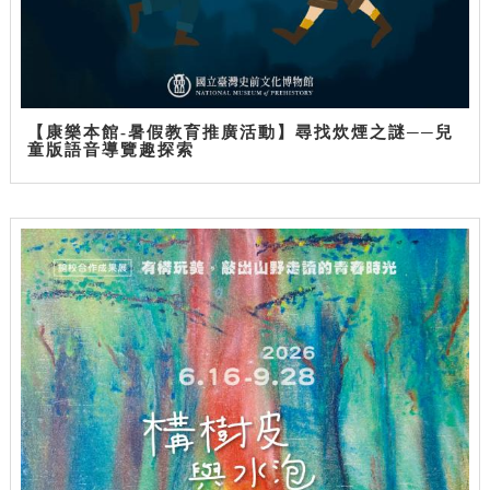
【康樂本館-暑假教育推廣活動】尋找炊煙之謎──兒
童版語音導覽趣探索