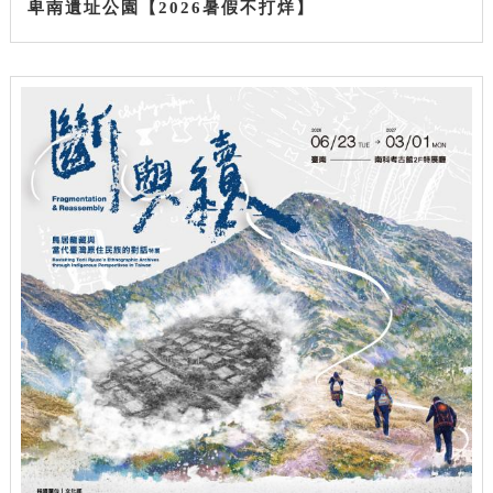
卑南遺址公園【2026暑假不打烊】