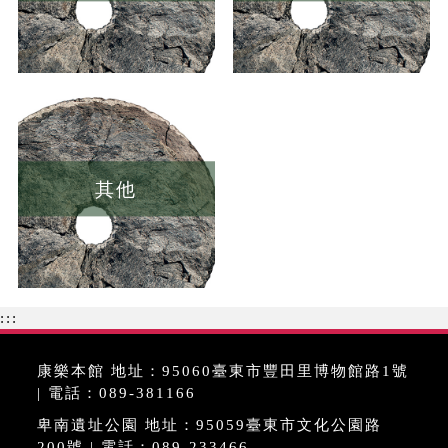
其他
:::
康樂本館 地址：95060臺東市豐田里博物館路1號
| 電話：089-381166
卑南遺址公園 地址：95059臺東市文化公園路
200號 | 電話：089-233466