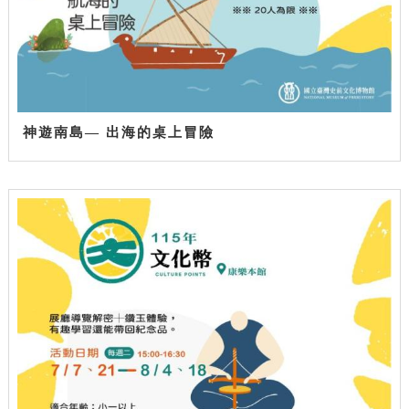
神遊南島— 出海的桌上冒險