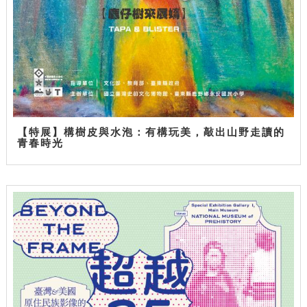
【特展】構樹皮與水泡：有構玩美，敲出山野走讀的
青春時光