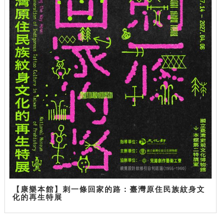
【康樂本館】刺一條回家的路：臺灣原住民族紋身文
化的再生特展