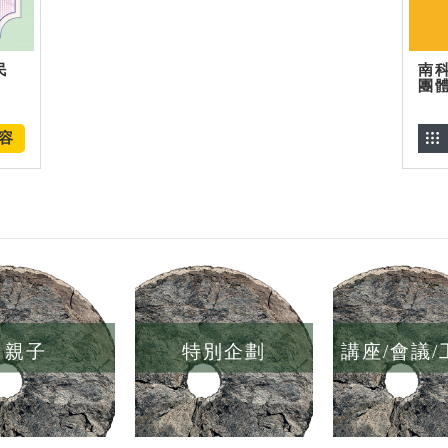
民
南
團
容
親子
特別企劃
講座/會議