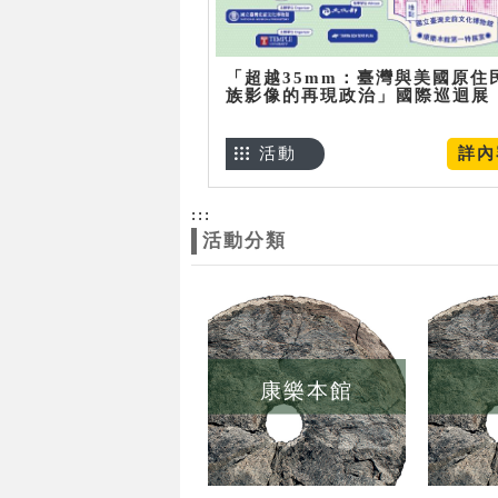
「超越35mm：臺灣與美國原住
族影像的再現政治」國際巡迴展
活動
詳內
:::
活動分類
康樂本館