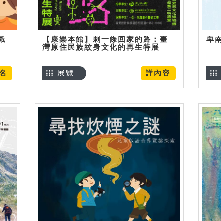
識
【康樂本館】刺一條回家的路：臺
卑
灣原住民族紋身文化的再生特展
名
展覽
詳內容