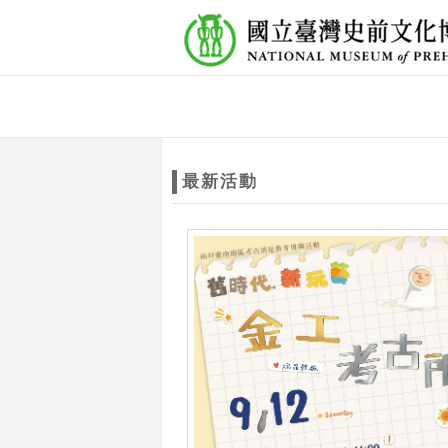
跳到主要內容
網站導覽
網
站
最新活動
主
題