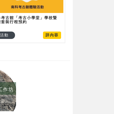
科考古館「考古小學堂」學校暨
體套裝行程預約
活動
詳內容
/工作坊