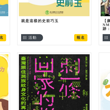
就是這樣的史前巧玉
【
NM
跡
名
活動
報名