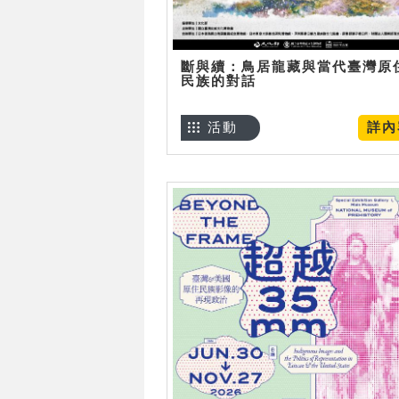
斷與續：鳥居龍藏與當代臺灣原
民族的對話
活動
詳內