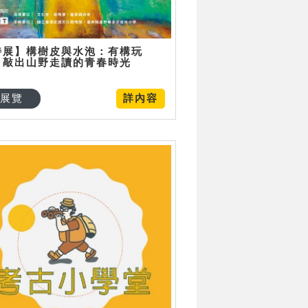
特展】構樹皮與水泡：有構玩
，敲出山野走讀的青春時光
展覽
詳內容