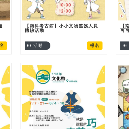
遊
【南科考古館】小小文物整飭人員
【
體驗活動
可
名
活動
報名