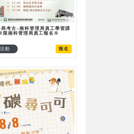
科與考古–南科管理局員工學習課
 ※限南科管理局員工報名※
活動
報名