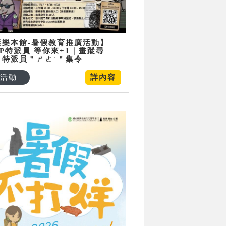
康樂本館-暑假教育推廣活動】
P特派員 等你來+1｜畫蹤尋
：特派員＂ㄕㄜˋ＂集令
活動
詳內容