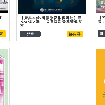
住
【
【康樂本館-暑假教育推廣活動】尋
美
找炊煙之謎──兒童版語音導覽趣探
索
容
活動
詳內容