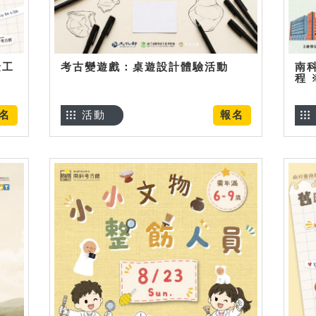
金工
考古變遊戲：桌遊設計體驗活動
南
程
名
活動
報名