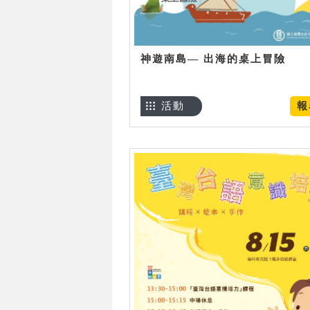
神遊南島— 出海的桌上冒險
活動
報