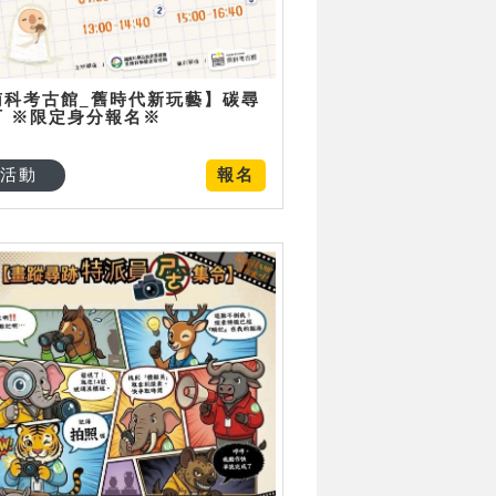
南科考古館_舊時代新玩藝】碳尋
可 ※限定身分報名※
活動
報名