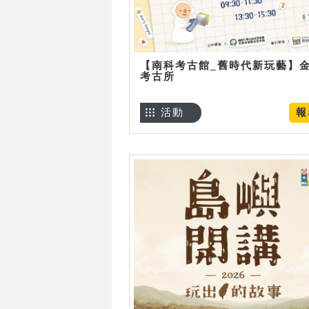
【南科考古館_舊時代新玩藝】
考古所
活動
報