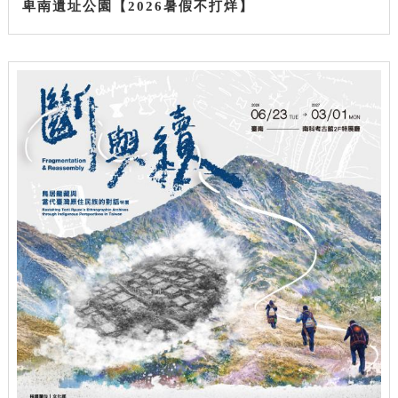
卑南遺址公園【2026暑假不打烊】