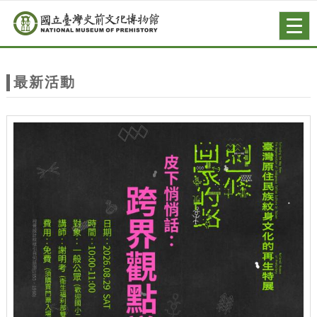
跳到主要內容
網站導覽
Togg
navig
網
站
最新活動
主
題