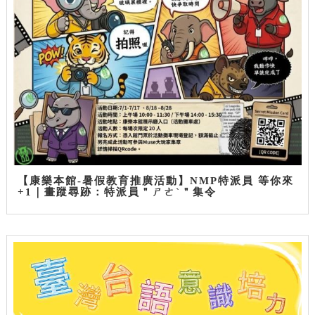
【康樂本館-暑假教育推廣活動】NMP特派員 等你來
+1｜畫蹤尋跡：特派員＂ㄕㄜˋ＂集令