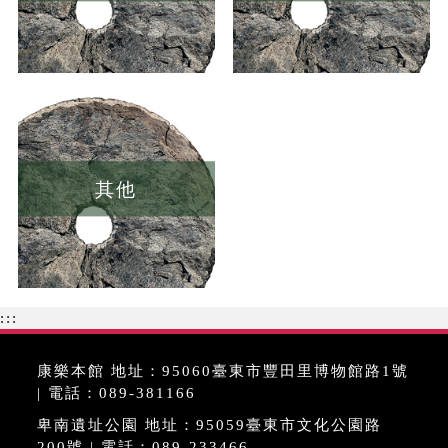
其他
:::
康樂本館 地址：95060臺東市豐田里博物館路1號
| 電話：089-381166
卑南遺址公園 地址：95059臺東市文化公園路
200號 | 電話：089-233466