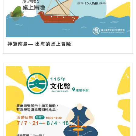
神遊南島— 出海的桌上冒險