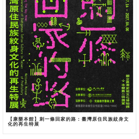
【康樂本館】刺一條回家的路：臺灣原住民族紋身文
化的再生特展