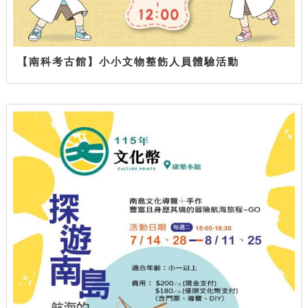
【南科考古館】小小文物整飭人員體驗活動