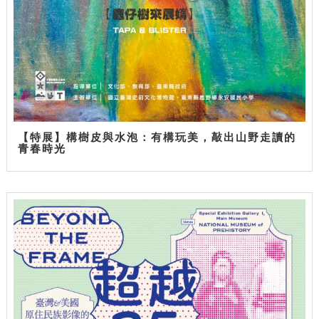
【特展】構樹皮與水泡：有構玩美，敲出山野走讀的
青春時光