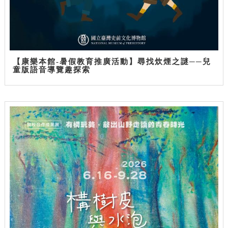
【康樂本館-暑假教育推廣活動】尋找炊煙之謎──兒
童版語音導覽趣探索