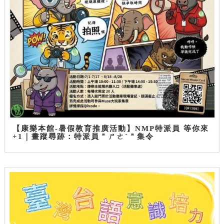
【康樂本館-暑假教育推廣活動】NMP特派員 等你來
+1｜畫蹤尋跡：特派員＂ㄕㄜˋ＂集令