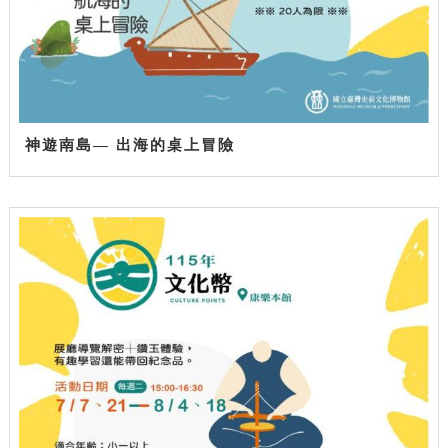
神遊南島— 出海的桌上冒險