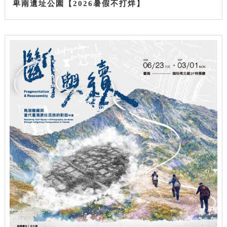
卑南遺址公園【2026暑假不打烊】