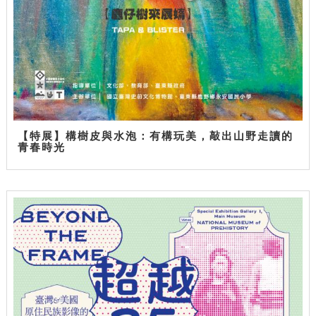
【特展】構樹皮與水泡：有構玩美，敲出山野走讀的
青春時光