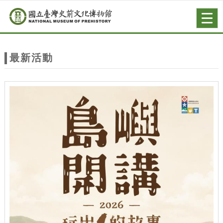
跳到主要內容
網站導覽
Togg
navig
網
站
最新活動
主
題