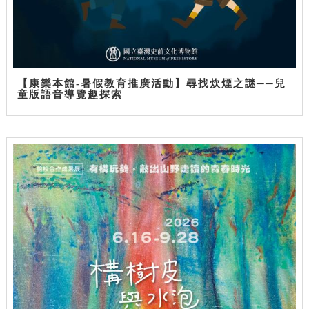
【康樂本館-暑假教育推廣活動】尋找炊煙之謎──兒
童版語音導覽趣探索