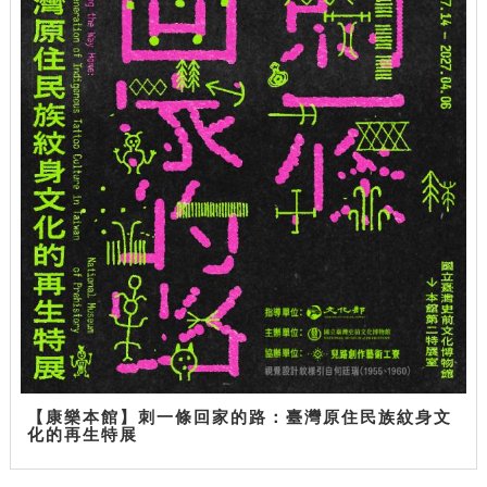
【康樂本館】刺一條回家的路：臺灣原住民族紋身文
化的再生特展