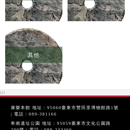
其他
:::
康樂本館 地址：95060臺東市豐田里博物館路1號
| 電話：089-381166
卑南遺址公園 地址：95059臺東市文化公園路
200號 | 電話：089-233466