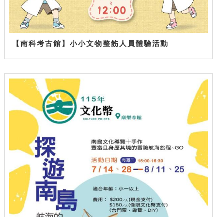
【南科考古館】小小文物整飭人員體驗活動