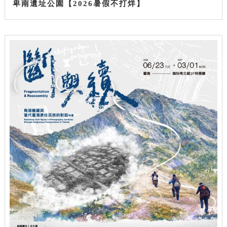
卑南遺址公園【2026暑假不打烊】