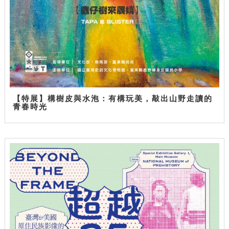
【特展】構樹皮與水泡：有構玩美，敲出山野走讀的
青春時光