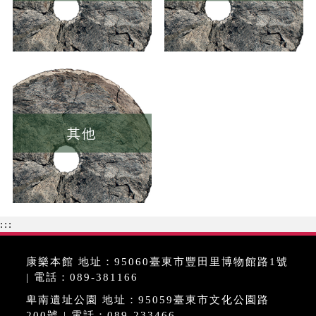
其他
:::
康樂本館 地址：95060臺東市豐田里博物館路1號
| 電話：089-381166
卑南遺址公園 地址：95059臺東市文化公園路
200號 | 電話：089-233466