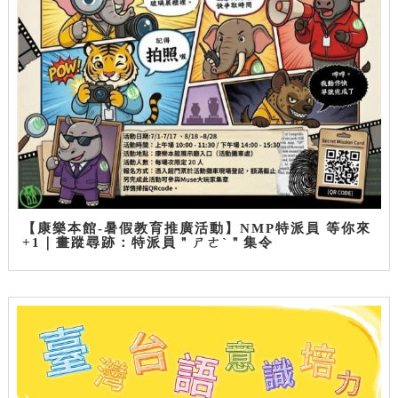
【康樂本館-暑假教育推廣活動】NMP特派員 等你來
+1｜畫蹤尋跡：特派員＂ㄕㄜˋ＂集令