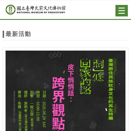
跳到主要內容
網站導覽
Togg
navig
網
站
最新活動
主
題