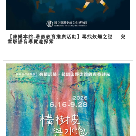
【康樂本館-暑假教育推廣活動】尋找炊煙之謎──兒
童版語音導覽趣探索