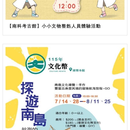
【南科考古館】小小文物整飭人員體驗活動