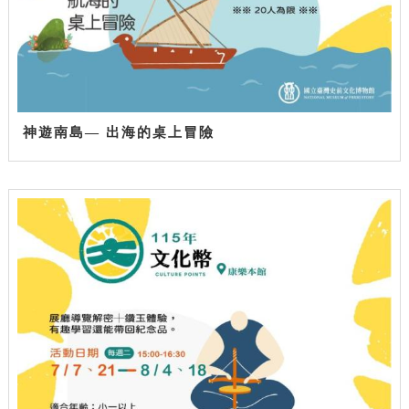
神遊南島— 出海的桌上冒險