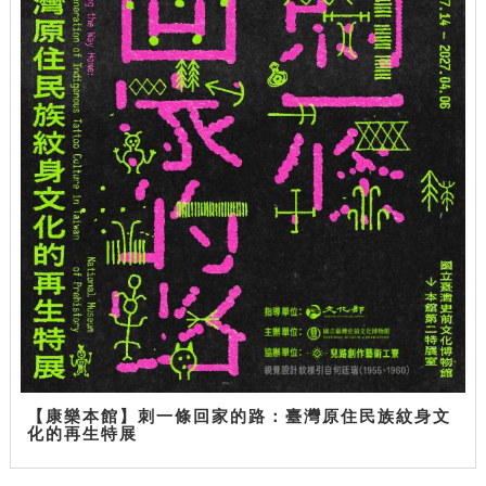
【康樂本館】刺一條回家的路：臺灣原住民族紋身文
化的再生特展