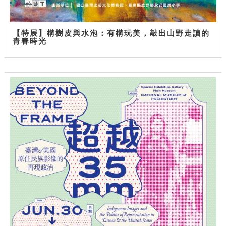
【特展】構樹皮與水泡：有構玩美，敲出山野走讀的
青春時光