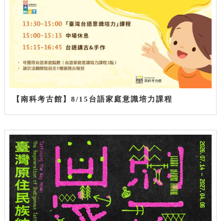
【南科考古館】8/15台語家庭意識培力課程