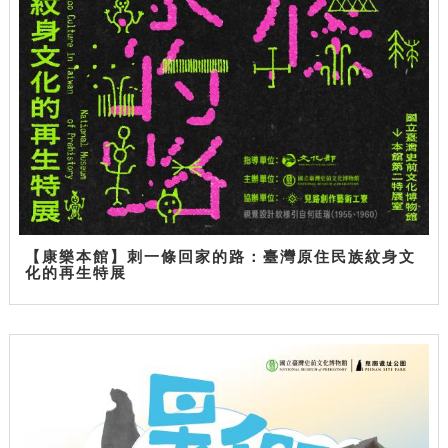
【康樂本館】刺一條回家的路：臺灣原住民族紋身文
化的再生特展