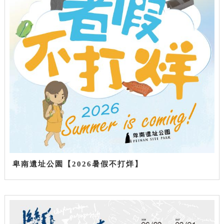
卑南遺址公園【2026暑假不打烊】