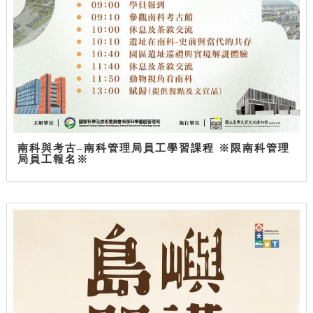
南科與考古–南科管理局員工學習課程 ※限南科管理
局員工報名※