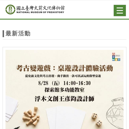
跳到主要內容
網站導覽
Togg
navig
網
站
最新活動
主
題