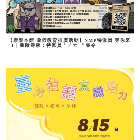
【康樂本館-暑假教育推廣活動】NMP特派員 等你來
+1｜畫蹤尋跡：特派員＂ㄕㄜˋ＂集令