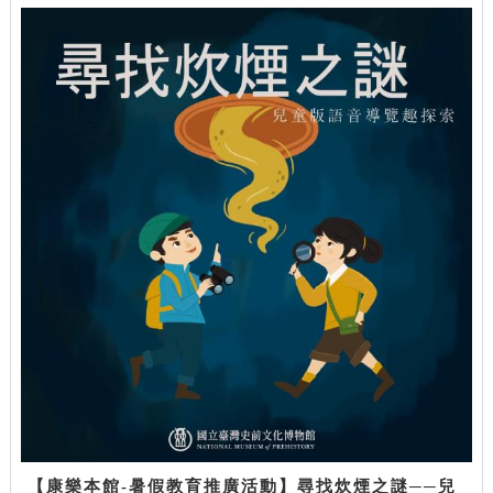
【康樂本館-暑假教育推廣活動】尋找炊煙之謎──兒