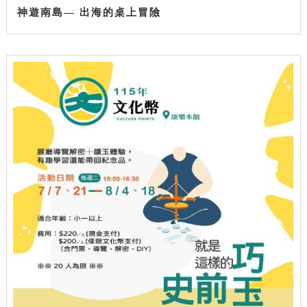
神遊南島— 出海的桌上冒險