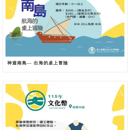
神遊南島— 出海的桌上冒險