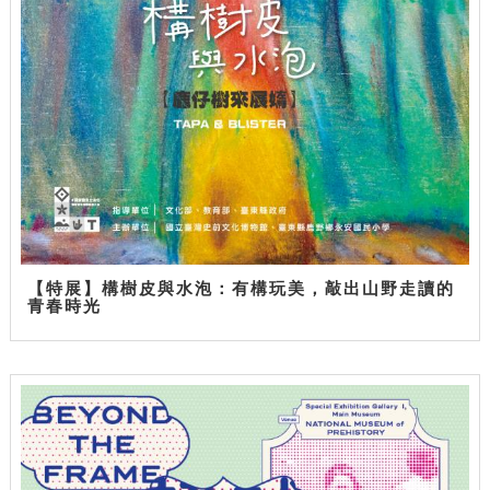
【特展】構樹皮與水泡：有構玩美，敲出山野走讀的
青春時光