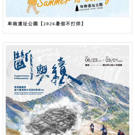
卑南遺址公園【2026暑假不打烊】