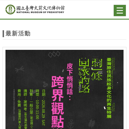
跳到主要內容
網站導覽
Togg
navig
網
站
最新活動
主
題