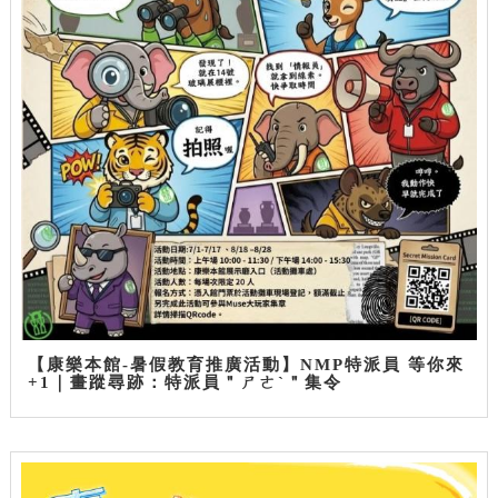
【康樂本館-暑假教育推廣活動】NMP特派員 等你來
+1｜畫蹤尋跡：特派員＂ㄕㄜˋ＂集令