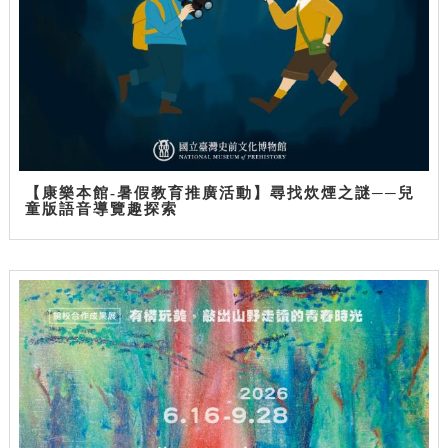
【康樂本館-暑假教育推廣活動】尋找炊煙之謎──兒
童版語音導覽趣探索