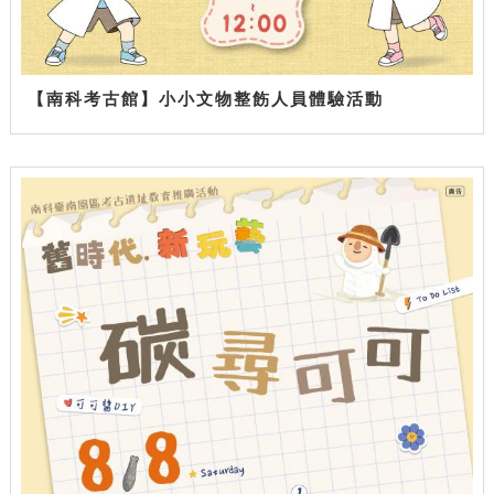
【南科考古館】小小文物整飭人員體驗活動