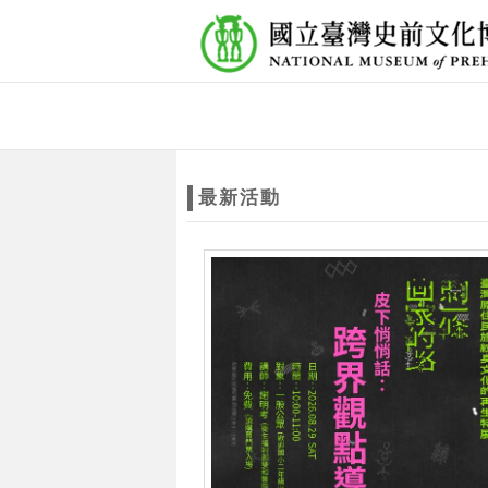
跳到主要內容
網站導覽
網
站
最新活動
主
題