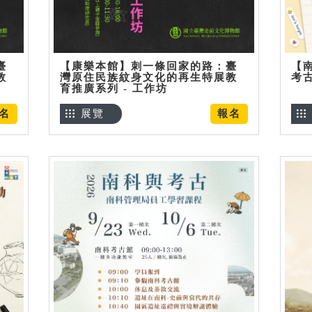
臺
【康樂本館】刺一條回家的路：臺
【
教
灣原住民族紋身文化的再生特展教
考
育推廣系列 - 工作坊
名
展覽
報名