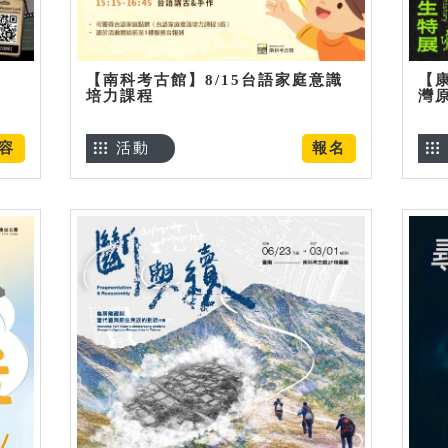
【南科考古館】8/15台語家庭意識
【
培力課程
灣
容
活動
報名