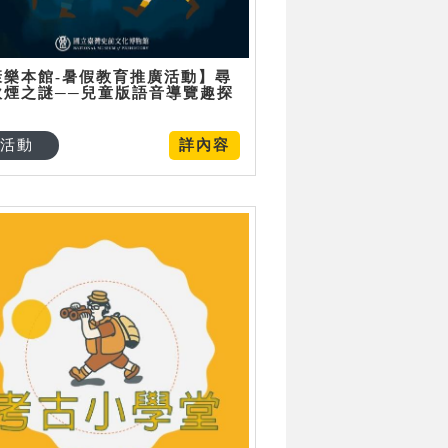
康樂本館-暑假教育推廣活動】尋
炊煙之謎──兒童版語音導覽趣探
活動
詳內容