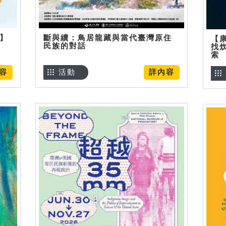
烊】
斷與續：鳥居龍藏與當代臺灣原住
【
民族的對話
找
索
容
活動
詳內容