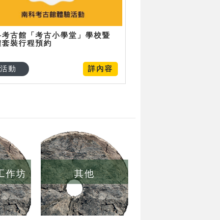
科考古館「考古小學堂」學校暨
體套裝行程預約
活動
詳內容
/工作坊
其他