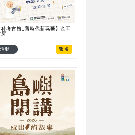
南科考古館_舊時代新玩藝】金工
古所
活動
報名