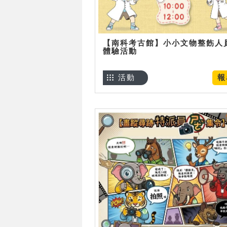
【南科考古館】小小文物整飭人
體驗活動
活動
報