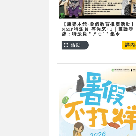
【康樂本館-暑假教育推廣活動】
NMP特派員 等你來+1｜畫蹤尋
跡：特派員＂ㄕㄜˋ＂集令
活動
詳內