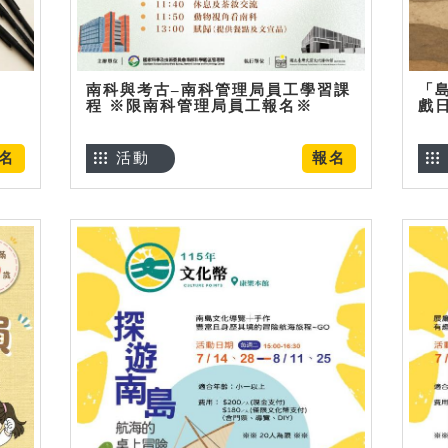
南科與考古–南科管理局員工學習課
「
程 ※限南科管理局員工報名※
戲
名
活動
報名