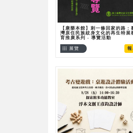
【康樂本館】刺一條回家的路：
灣原住民族紋身文化的再生特展
育推廣系列 - 導覽活動
展覽
報