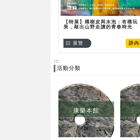
【特展】構樹皮與水泡：有構玩
美，敲出山野走讀的青春時光
展覽
詳內
:::
活動分類
康樂本館