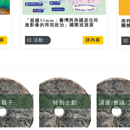
「超越35mm：臺灣與美國原住民
南
族影像的再現政治」國際巡迴展
團
容
活動
詳內容
親子
特別企劃
講座/會議