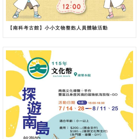
【南科考古館】小小文物整飭人員體驗活動