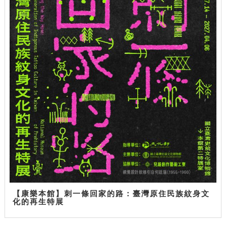
【康樂本館】刺一條回家的路：臺灣原住民族紋身文
化的再生特展