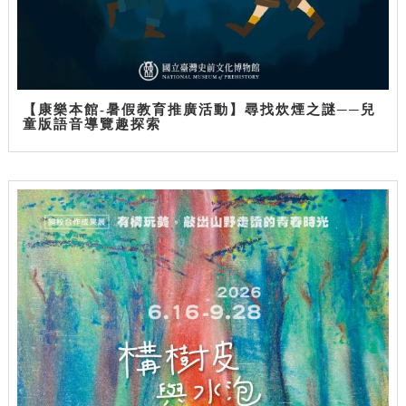
【康樂本館-暑假教育推廣活動】尋找炊煙之謎──兒
童版語音導覽趣探索