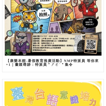
【康樂本館-暑假教育推廣活動】NMP特派員 等你來
+1｜畫蹤尋跡：特派員＂ㄕㄜˋ＂集令