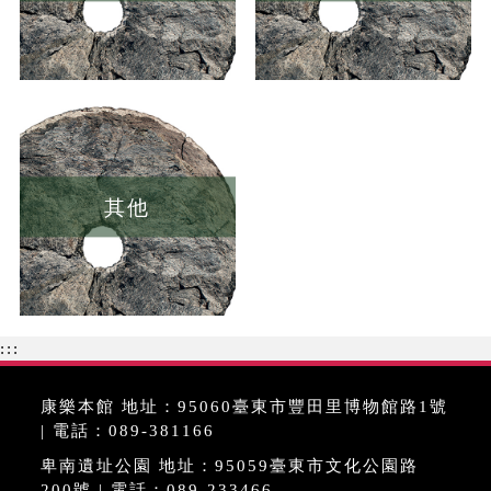
其他
:::
康樂本館 地址：95060臺東市豐田里博物館路1號
| 電話：089-381166
卑南遺址公園 地址：95059臺東市文化公園路
200號 | 電話：089-233466