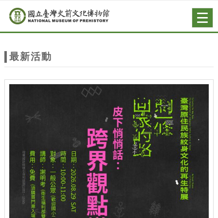
跳到主要內容
網站導覽
Togg
navig
網
站
最新活動
主
題