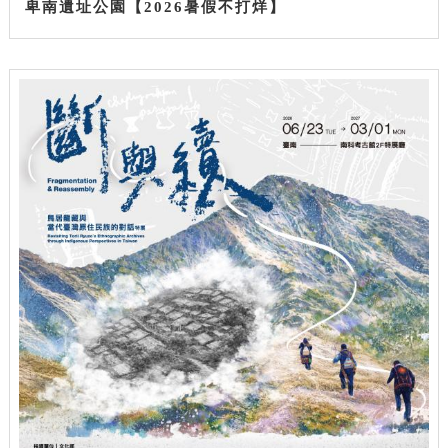
卑南遺址公園【2026暑假不打烊】