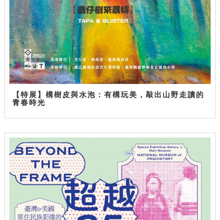
【特展】構樹皮與水泡：有構玩美，敲出山野走讀的
青春時光