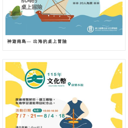
神遊南島— 出海的桌上冒險