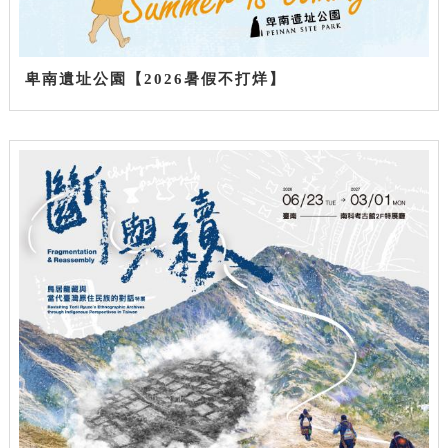
卑南遺址公園【2026暑假不打烊】