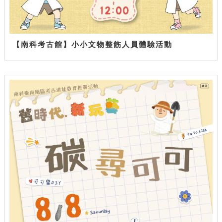
【南科考古館】小小文物整飭人員體驗活動