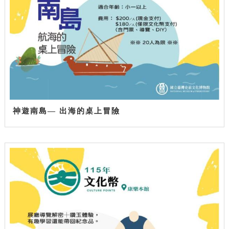
神遊南島— 出海的桌上冒險