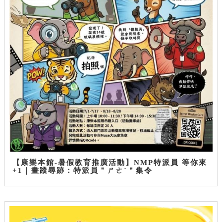
【康樂本館-暑假教育推廣活動】NMP特派員 等你來
+1｜畫蹤尋跡：特派員＂ㄕㄜˋ＂集令