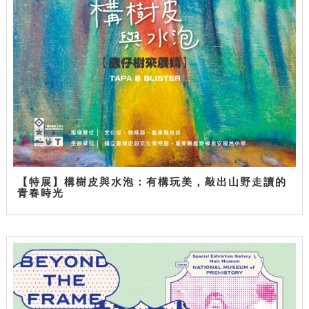
【特展】構樹皮與水泡：有構玩美，敲出山野走讀的
青春時光