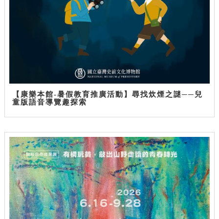
【康樂本館-暑假教育推廣活動】尋找炊煙之謎──兒
童版語音導覽趣探索