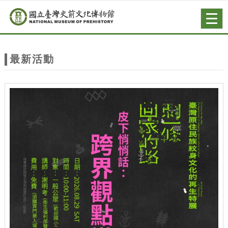
跳到主要內容
網站導覽
Togg
navig
網
站
最新活動
主
題