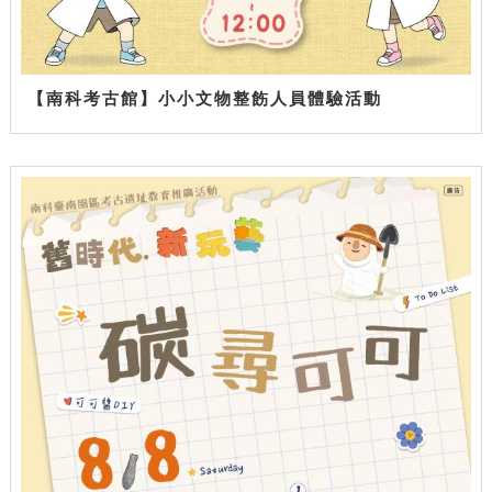
【南科考古館】小小文物整飭人員體驗活動