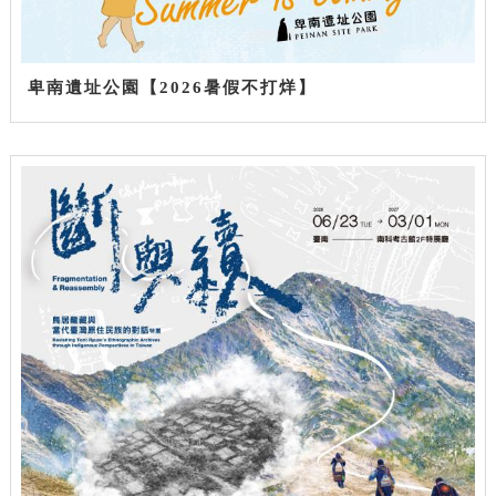
卑南遺址公園【2026暑假不打烊】