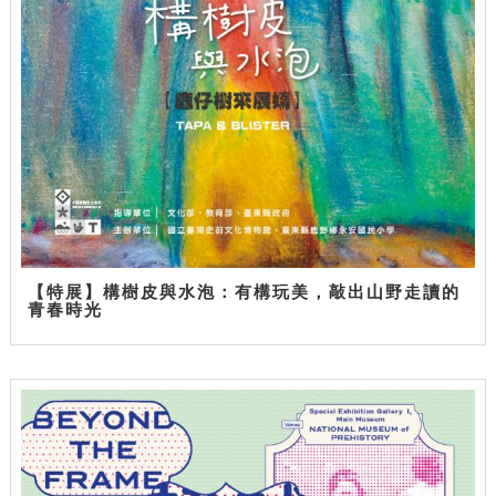
【特展】構樹皮與水泡：有構玩美，敲出山野走讀的
青春時光