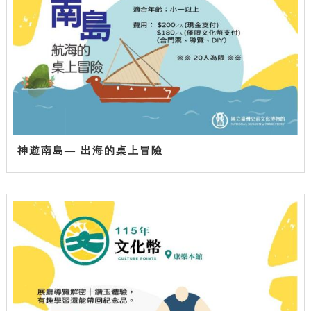
神遊南島— 出海的桌上冒險