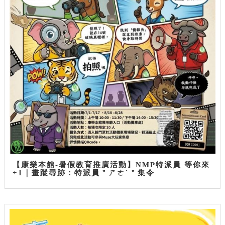
【康樂本館-暑假教育推廣活動】NMP特派員 等你來
+1｜畫蹤尋跡：特派員＂ㄕㄜˋ＂集令