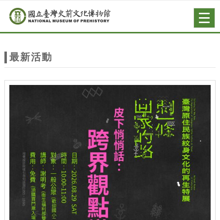
跳到主要內容
網站導覽
Togg
navig
網
站
最新活動
主
題