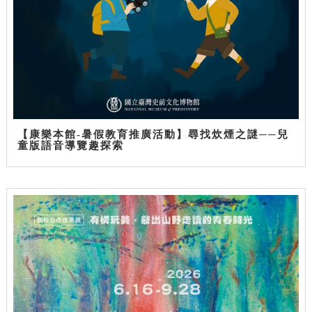
【康樂本館-暑假教育推廣活動】尋找炊煙之謎──兒
童版語音導覽趣探索