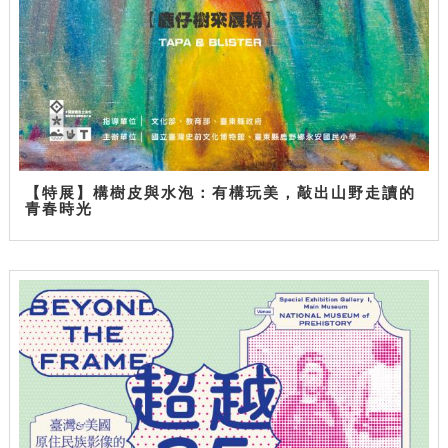
【特展】構樹皮與水泡：有構玩美，敲出山野走讀的
青春時光