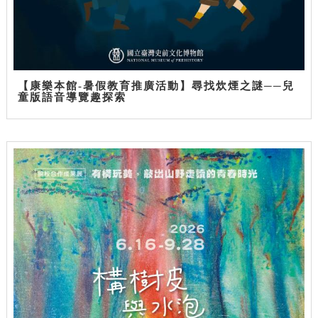
【康樂本館-暑假教育推廣活動】尋找炊煙之謎──兒
童版語音導覽趣探索