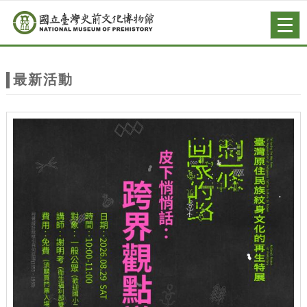
跳到主要內容
網站導覽
Togg
navig
網
站
最新活動
主
題