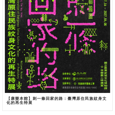
【康樂本館】刺一條回家的路：臺灣原住民族紋身文
化的再生特展