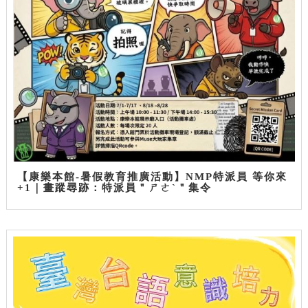
【康樂本館-暑假教育推廣活動】NMP特派員 等你來
+1｜畫蹤尋跡：特派員＂ㄕㄜˋ＂集令