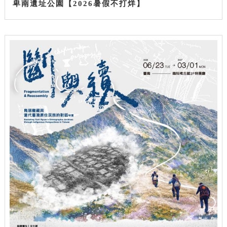
卑南遺址公園【2026暑假不打烊】