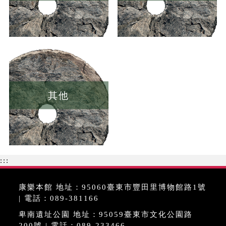
其他
:::
康樂本館 地址：95060臺東市豐田里博物館路1號
| 電話：089-381166
卑南遺址公園 地址：95059臺東市文化公園路
200號 | 電話：089-233466