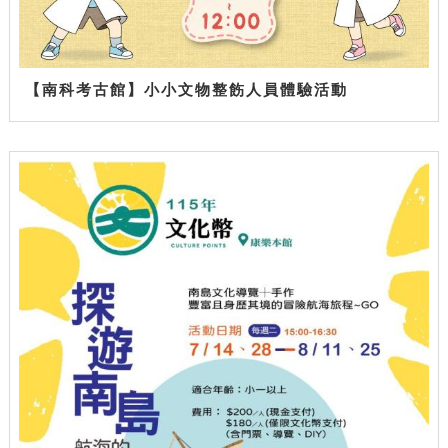
【南科考古館】小小文物整飭人員體驗活動