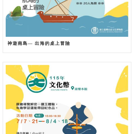
神遊南島— 出海的桌上冒險