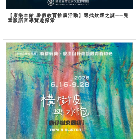
【康樂本館-暑假教育推廣活動】尋找炊煙之謎──兒
童版語音導覽趣探索