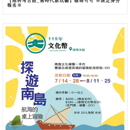
【南科考古館_舊時代新玩藝】碳尋可可 ※限定身分
報名※