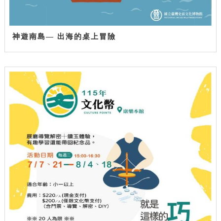
神遊南島— 出海的桌上冒險