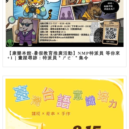
【康樂本館-暑假教育推廣活動】NMP特派員 等你來
+1｜畫蹤尋跡：特派員＂ㄕㄜˋ＂集令