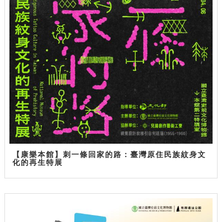
【康樂本館】刺一條回家的路：臺灣原住民族紋身文
化的再生特展