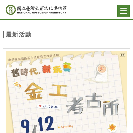
跳到主要內容
網站導覽
Togg
navig
網
站
最新活動
主
題