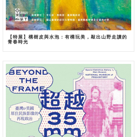
【特展】構樹皮與水泡：有構玩美，敲出山野走讀的
青春時光