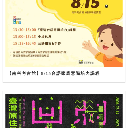
【南科考古館】8/15台語家庭意識培力課程