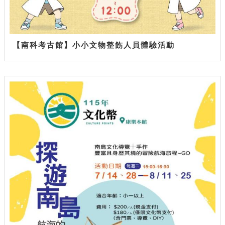
【南科考古館】小小文物整飭人員體驗活動