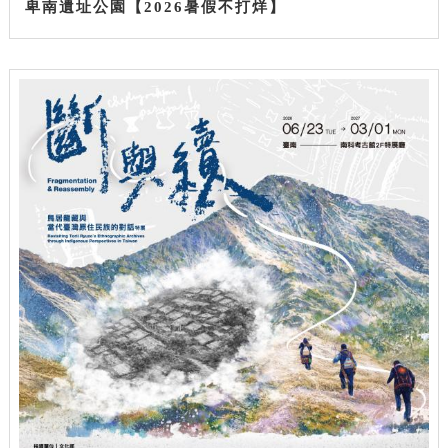
卑南遺址公園【2026暑假不打烊】