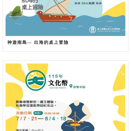
神遊南島— 出海的桌上冒險