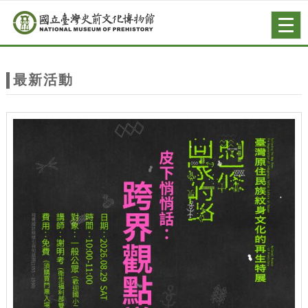
跳到主要內容
網站導覽
Togg
navig
網
站
最新活動
主
題