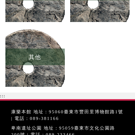
其他
:::
康樂本館 地址：95060臺東市豐田里博物館路1號
| 電話：089-381166
卑南遺址公園 地址：95059臺東市文化公園路
200號 | 電話：089-233466