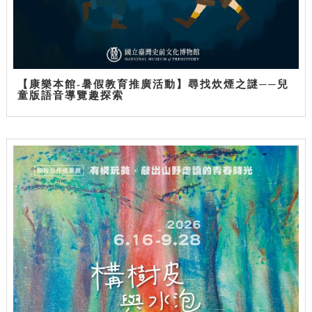
【康樂本館-暑假教育推廣活動】尋找炊煙之謎──兒
童版語音導覽趣探索