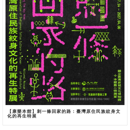
【康樂本館】刺一條回家的路：臺灣原住民族紋身文
化的再生特展