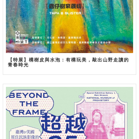
【特展】構樹皮與水泡：有構玩美，敲出山野走讀的
青春時光