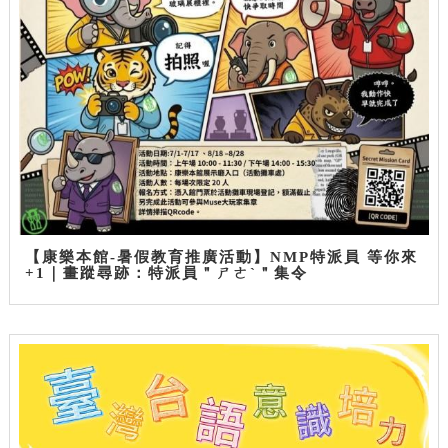
【康樂本館-暑假教育推廣活動】NMP特派員 等你來
+1｜畫蹤尋跡：特派員＂ㄕㄜˋ＂集令