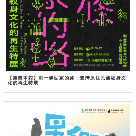
【康樂本館】刺一條回家的路：臺灣原住民族紋身文
化的再生特展