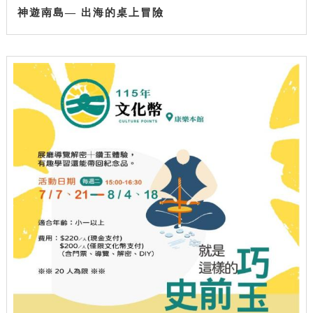
神遊南島— 出海的桌上冒險