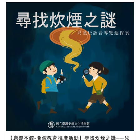
【康樂本館-暑假教育推廣活動】尋找炊煙之謎──兒