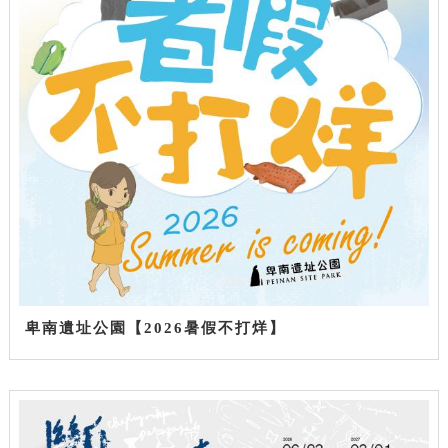
卑南遺址公園【2026暑假不打烊】