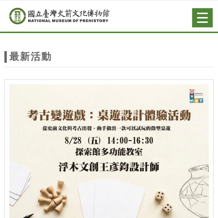
跳到主要內容
網站導覽
Togg
navig
網
站
最新活動
主
題