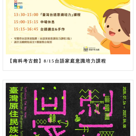
【南科考古館】8/15台語家庭意識培力課程