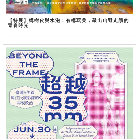
【特展】構樹皮與水泡：有構玩美，敲出山野走讀的
青春時光