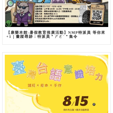
【康樂本館-暑假教育推廣活動】NMP特派員 等你來
+1｜畫蹤尋跡：特派員＂ㄕㄜˋ＂集令