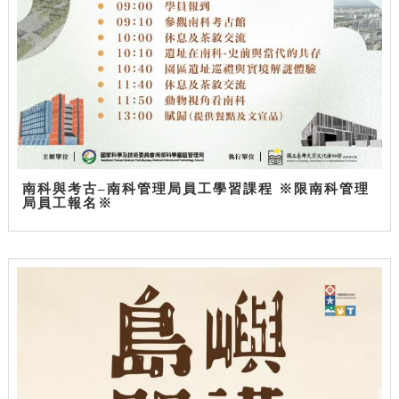
南科與考古–南科管理局員工學習課程 ※限南科管理
局員工報名※