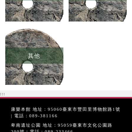
其他
:::
康樂本館 地址：95060臺東市豐田里博物館路1號
| 電話：089-381166
卑南遺址公園 地址：95059臺東市文化公園路
200號 | 電話：089-233466