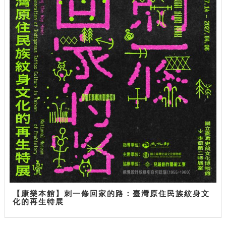
【康樂本館】刺一條回家的路：臺灣原住民族紋身文
化的再生特展