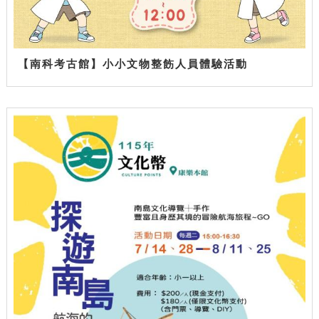
【南科考古館】小小文物整飭人員體驗活動