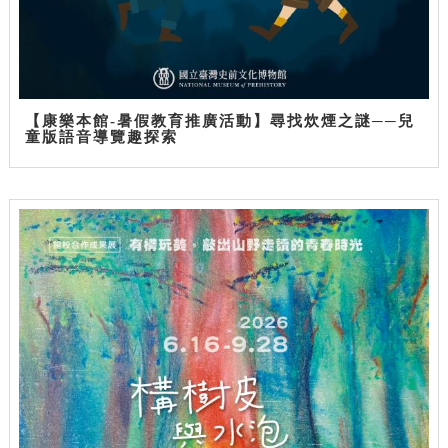
【康樂本館-暑假教育推廣活動】尋找炊煙之謎──兒
童版語音導覽趣探索