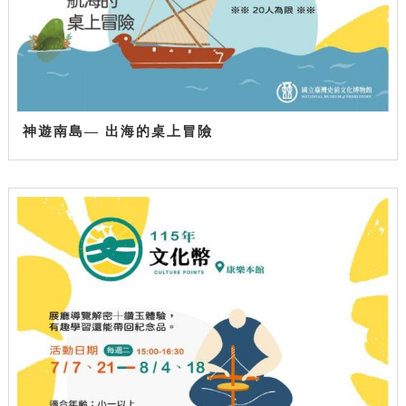
神遊南島— 出海的桌上冒險