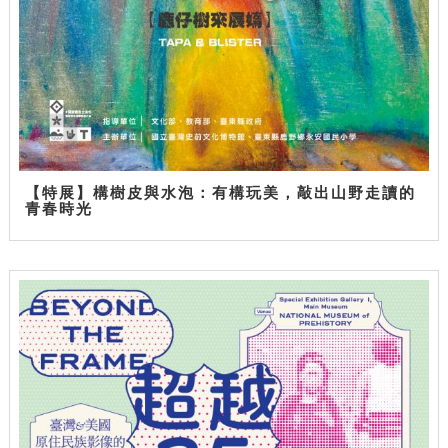
【特展】構樹皮與水泡：有構玩美，敲出山野走讀的
青春時光