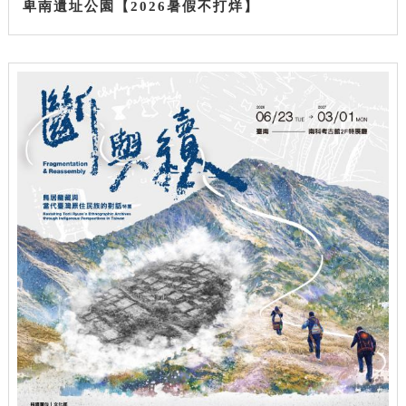
卑南遺址公園【2026暑假不打烊】