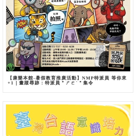
【康樂本館-暑假教育推廣活動】NMP特派員 等你來
+1｜畫蹤尋跡：特派員＂ㄕㄜˋ＂集令