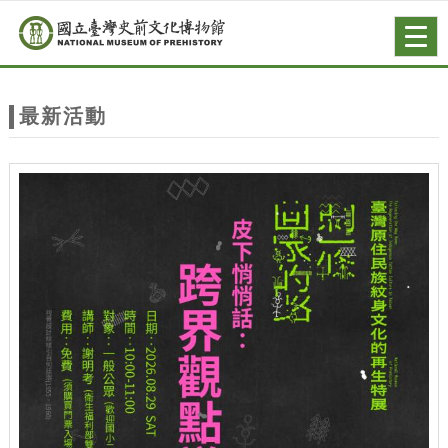
跳到主要內容
網站導覽
Togg
navig
網
站
最新活動
主
題