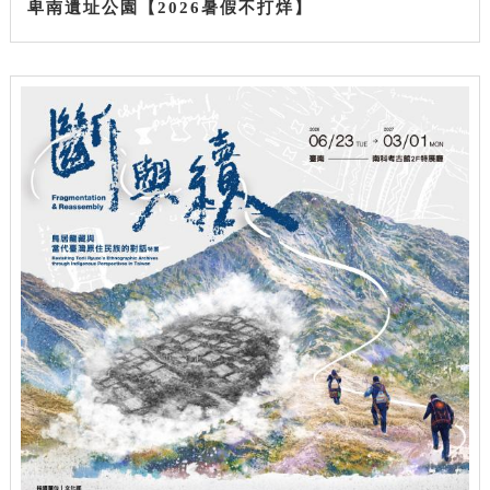
卑南遺址公園【2026暑假不打烊】