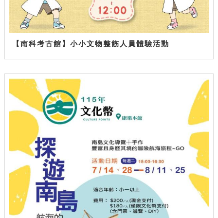
【南科考古館】小小文物整飭人員體驗活動