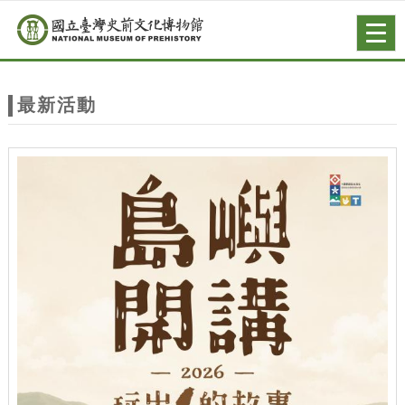
跳到主要內容
網站導覽
Togg
navig
網
站
最新活動
主
題