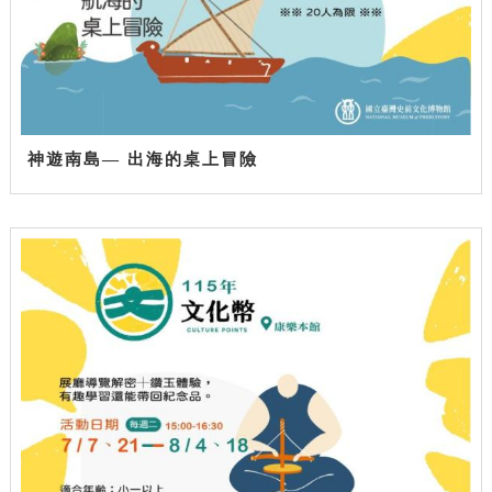
神遊南島— 出海的桌上冒險