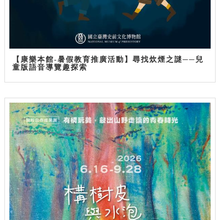
【康樂本館-暑假教育推廣活動】尋找炊煙之謎──兒
童版語音導覽趣探索