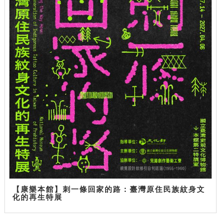
【康樂本館】刺一條回家的路：臺灣原住民族紋身文
化的再生特展