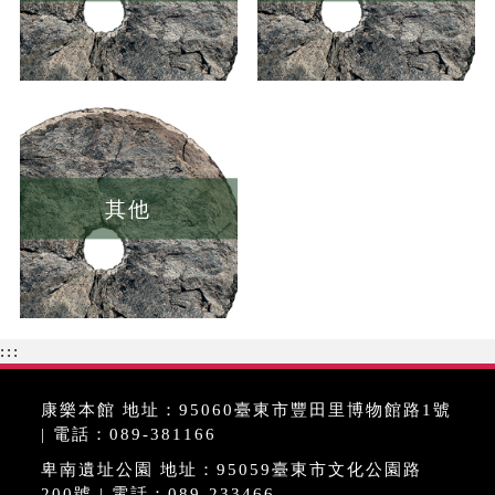
其他
:::
康樂本館 地址：95060臺東市豐田里博物館路1號
| 電話：089-381166
卑南遺址公園 地址：95059臺東市文化公園路
200號 | 電話：089-233466