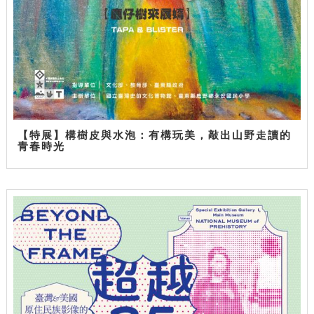
【特展】構樹皮與水泡：有構玩美，敲出山野走讀的
青春時光