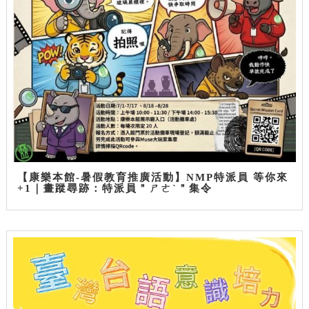
【康樂本館-暑假教育推廣活動】NMP特派員 等你來
+1｜畫蹤尋跡：特派員＂ㄕㄜˋ＂集令