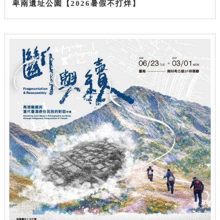
卑南遺址公園【2026暑假不打烊】