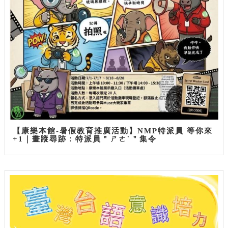
【康樂本館-暑假教育推廣活動】NMP特派員 等你來
+1｜畫蹤尋跡：特派員＂ㄕㄜˋ＂集令