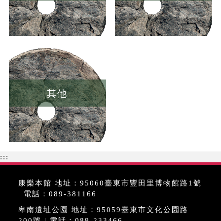
其他
:::
康樂本館 地址：95060臺東市豐田里博物館路1號
| 電話：089-381166
卑南遺址公園 地址：95059臺東市文化公園路
200號 | 電話：089-233466