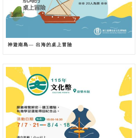
神遊南島— 出海的桌上冒險