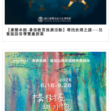
【康樂本館-暑假教育推廣活動】尋找炊煙之謎──兒
童版語音導覽趣探索