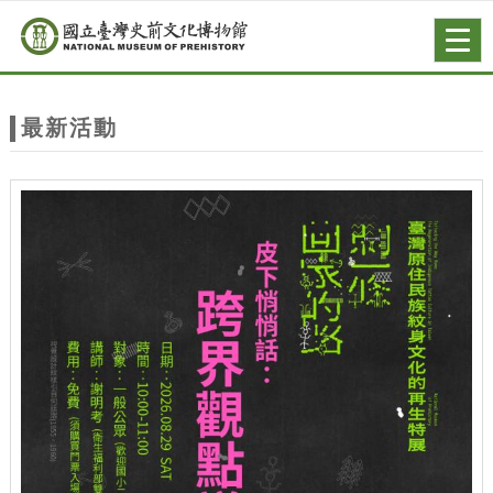
跳到主要內容
網站導覽
Togg
navig
網
站
最新活動
主
題