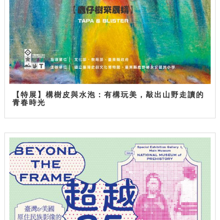
【特展】構樹皮與水泡：有構玩美，敲出山野走讀的
青春時光