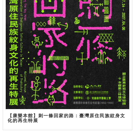
【康樂本館】刺一條回家的路：臺灣原住民族紋身文
化的再生特展