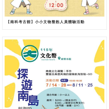
【南科考古館】小小文物整飭人員體驗活動