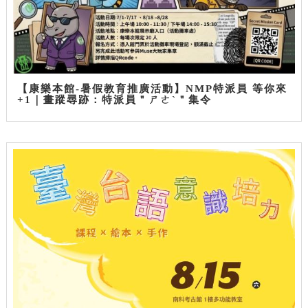
【康樂本館-暑假教育推廣活動】NMP特派員 等你來
+1｜畫蹤尋跡：特派員＂ㄕㄜˋ＂集令