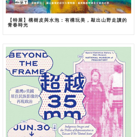
【特展】構樹皮與水泡：有構玩美，敲出山野走讀的
青春時光