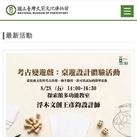
跳到主要內容
網站導覽
Togg
navig
網
站
最新活動
主
題