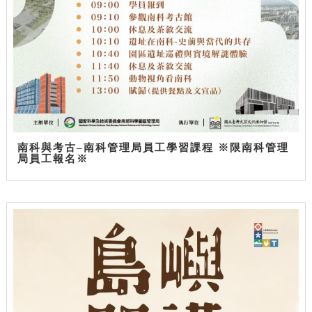
南科與考古–南科管理局員工學習課程 ※限南科管理
局員工報名※