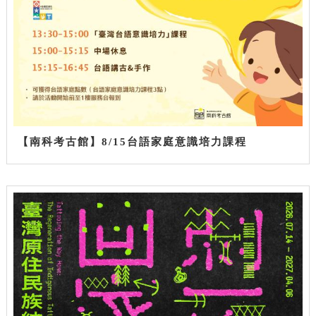
【南科考古館】8/15台語家庭意識培力課程