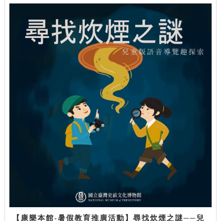
【康樂本館-暑假教育推廣活動】尋找炊煙之謎──兒