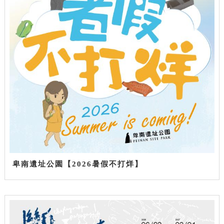
卑南遺址公園【2026暑假不打烊】