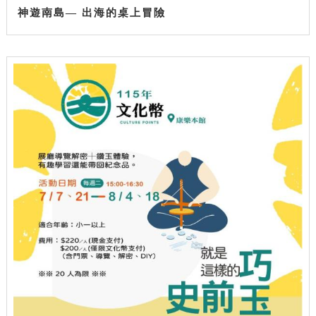
神遊南島— 出海的桌上冒險