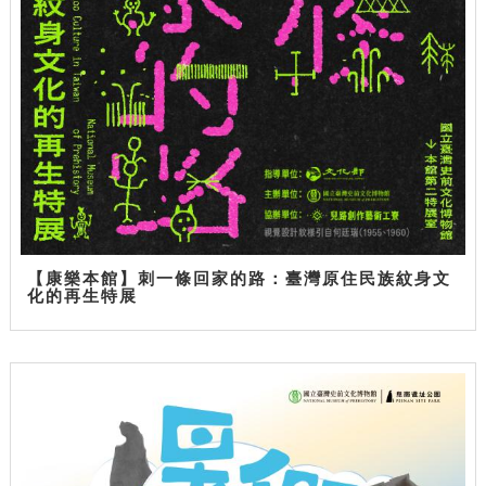
【康樂本館】刺一條回家的路：臺灣原住民族紋身文
化的再生特展