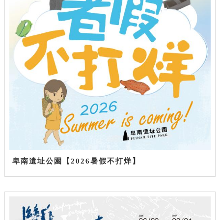
卑南遺址公園【2026暑假不打烊】