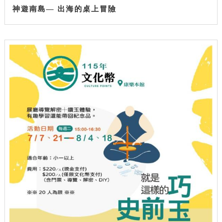
神遊南島— 出海的桌上冒險