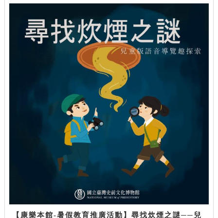
【康樂本館-暑假教育推廣活動】尋找炊煙之謎──兒