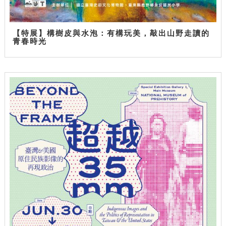
【特展】構樹皮與水泡：有構玩美，敲出山野走讀的
青春時光