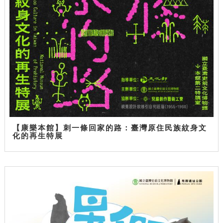
【康樂本館】刺一條回家的路：臺灣原住民族紋身文
化的再生特展