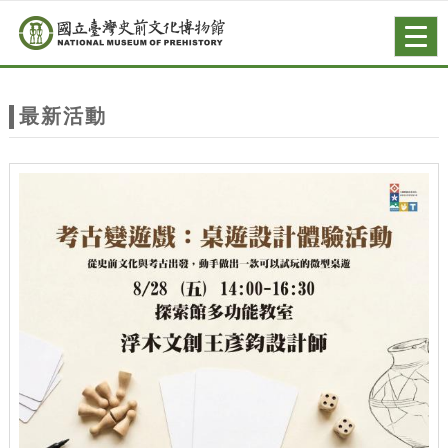
跳到主要內容
網站導覽
Togg
navig
網
站
最新活動
主
題