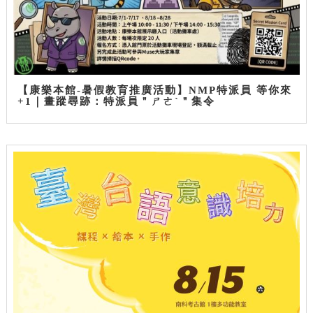
【康樂本館-暑假教育推廣活動】NMP特派員 等你來
+1｜畫蹤尋跡：特派員＂ㄕㄜˋ＂集令