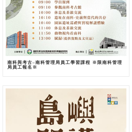
南科與考古–南科管理局員工學習課程 ※限南科管理
局員工報名※