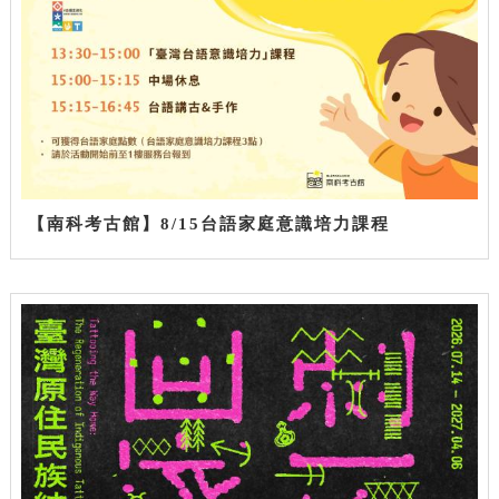
【南科考古館】8/15台語家庭意識培力課程