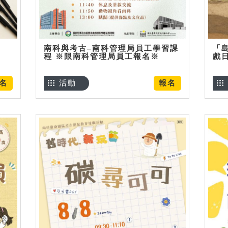
南科與考古–南科管理局員工學習課
「
程 ※限南科管理局員工報名※
戲
名
活動
報名