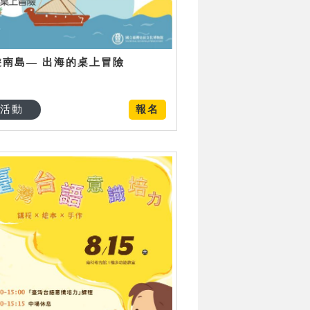
遊南島— 出海的桌上冒險
活動
報名