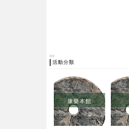
:::
活動分類
康樂本館