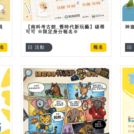
員
【南科考古館_舊時代新玩藝】碳尋
神
可可 ※限定身分報名※
名
活動
報名