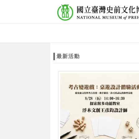
跳到主要內容
網站導覽
網
站
最新活動
主
題