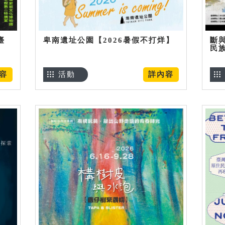
臺
卑南遺址公園【2026暑假不打烊】
斷
民
容
活動
詳內容