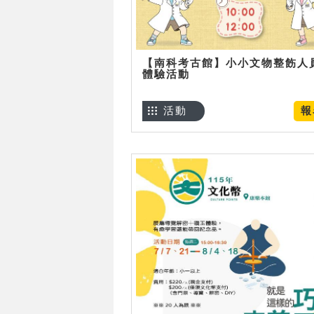
【南科考古館】小小文物整飭人
體驗活動
活動
報