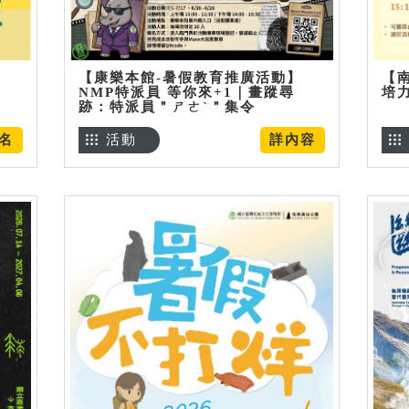
【康樂本館-暑假教育推廣活動】
【
NMP特派員 等你來+1｜畫蹤尋
培
跡：特派員＂ㄕㄜˋ＂集令
名
活動
詳內容