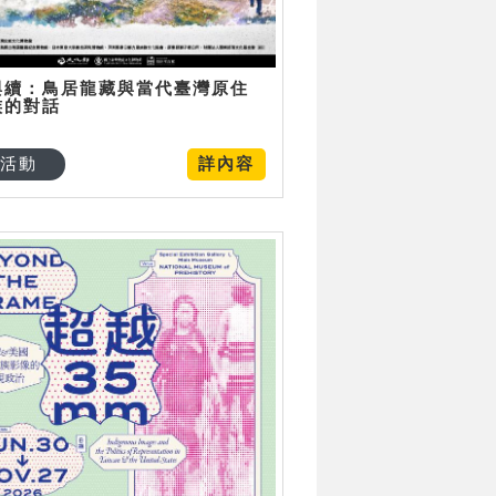
與續：鳥居龍藏與當代臺灣原住
族的對話
活動
詳內容