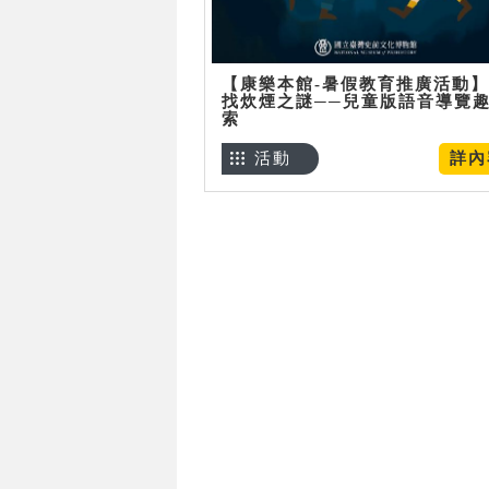
【康樂本館-暑假教育推廣活動
找炊煙之謎──兒童版語音導覽
索
活動
詳內