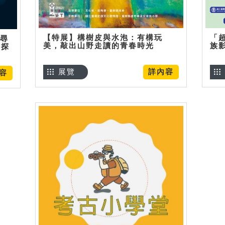
【特展】構樹皮與水泡：有構玩
「
】尋
美，敲出山野走讀的青春時光
族
趣探
展覽
詳內容
容