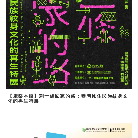
【康樂本館】刺一條回家的路：臺灣原住民族紋身文
化的再生特展