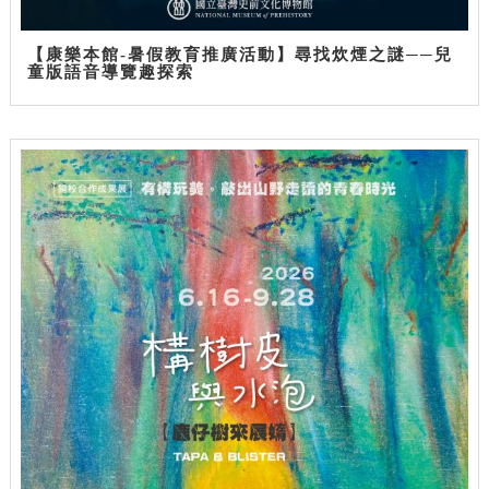
【康樂本館-暑假教育推廣活動】尋找炊煙之謎──兒
童版語音導覽趣探索