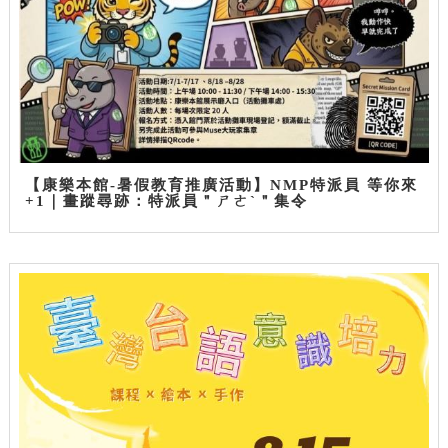
【康樂本館-暑假教育推廣活動】NMP特派員 等你來
+1｜畫蹤尋跡：特派員＂ㄕㄜˋ＂集令