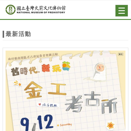
跳到主要內容
網站導覽
Togg
navig
網
站
最新活動
主
題