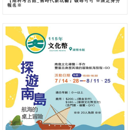
【南科考古館_舊時代新玩藝】碳尋可可 ※限定身分
報名※