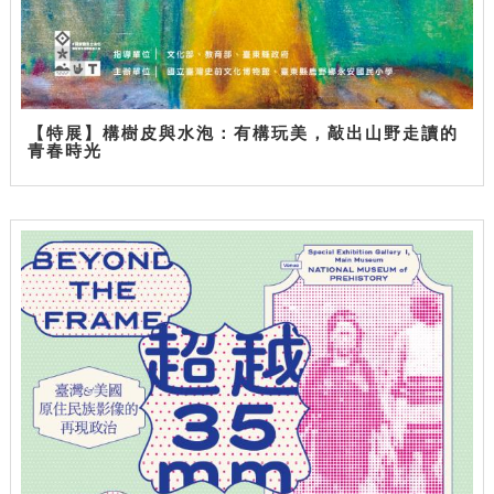
【特展】構樹皮與水泡：有構玩美，敲出山野走讀的
青春時光