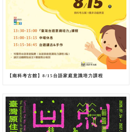
【南科考古館】8/15台語家庭意識培力課程