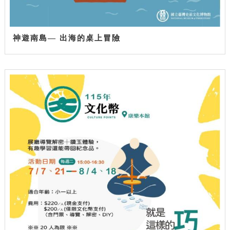
神遊南島— 出海的桌上冒險