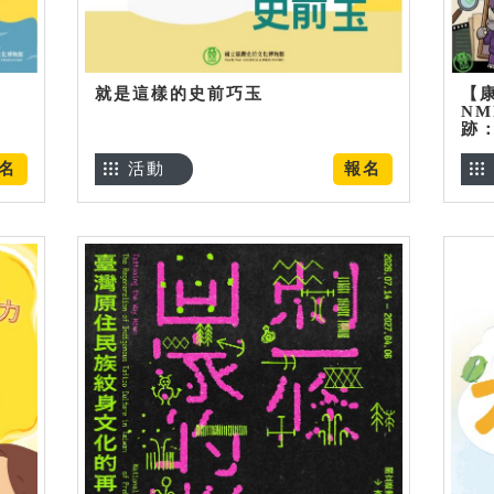
就是這樣的史前巧玉
【
NM
跡
名
活動
報名