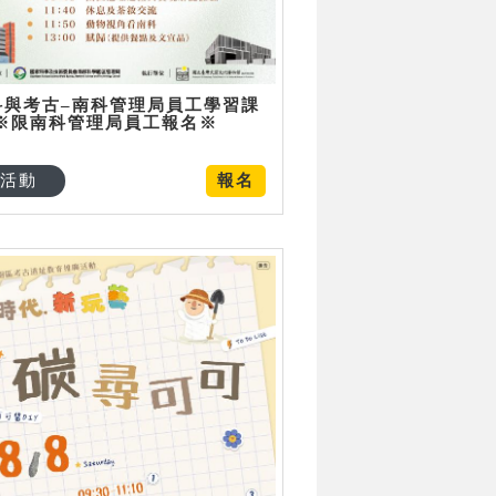
科與考古–南科管理局員工學習課
 ※限南科管理局員工報名※
活動
報名