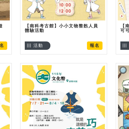
遊
【南科考古館】小小文物整飭人員
【
體驗活動
可
名
活動
報名