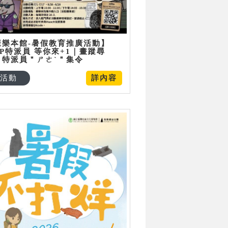
康樂本館-暑假教育推廣活動】
P特派員 等你來+1｜畫蹤尋
：特派員＂ㄕㄜˋ＂集令
活動
詳內容