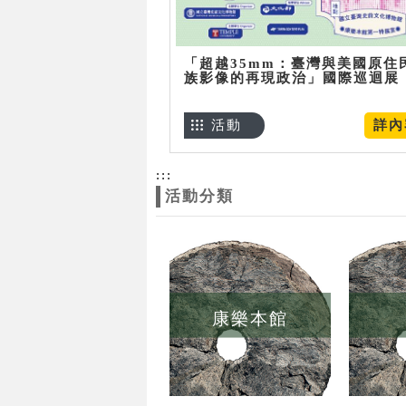
「超越35mm：臺灣與美國原住
族影像的再現政治」國際巡迴展
活動
詳內
:::
活動分類
康樂本館