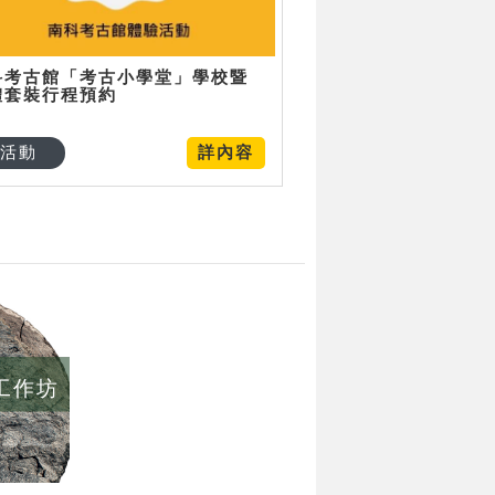
科考古館「考古小學堂」學校暨
體套裝行程預約
活動
詳內容
/工作坊