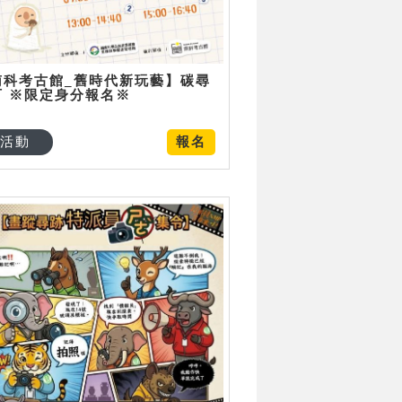
南科考古館_舊時代新玩藝】碳尋
可 ※限定身分報名※
活動
報名