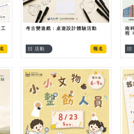
金工
考古變遊戲：桌遊設計體驗活動
南
程
名
活動
報名