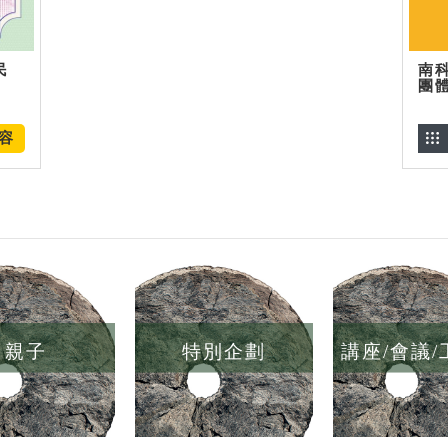
民
南
團
容
親子
特別企劃
講座/會議