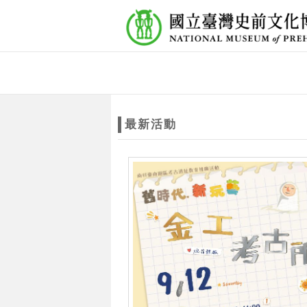
跳到主要內容
網站導覽
網
站
最新活動
主
題