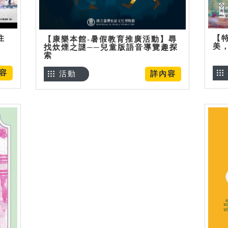
住
【
【康樂本館-暑假教育推廣活動】尋
美
找炊煙之謎──兒童版語音導覽趣探
索
容
活動
詳內容