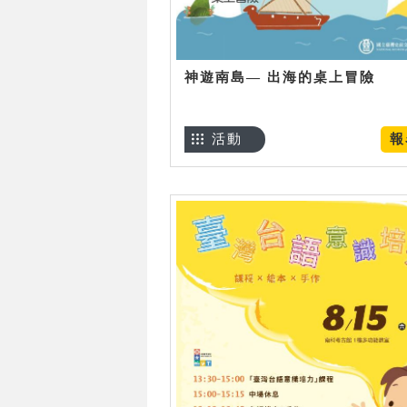
神遊南島— 出海的桌上冒險
活動
報