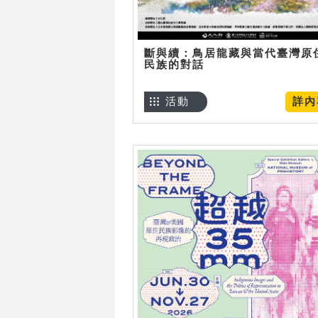
斷與續：鳥居龍藏與當代臺灣原
民族的對話
活動
詳內