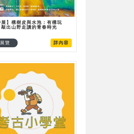
特展】構樹皮與水泡：有構玩
，敲出山野走讀的青春時光
展覽
詳內容