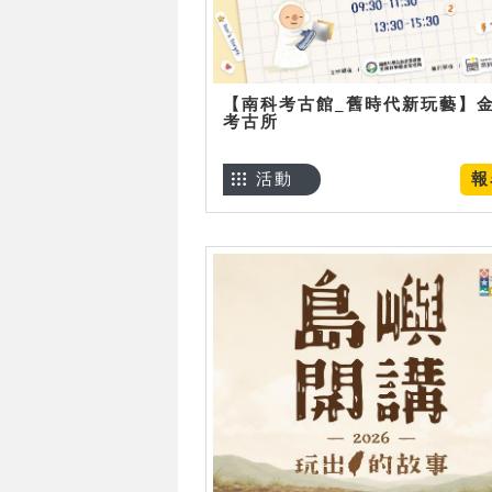
【南科考古館_舊時代新玩藝】
考古所
活動
報