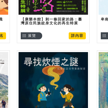
識
【康樂本館】刺一條回家的路：臺
卑
灣原住民族紋身文化的再生特展
名
展覽
詳內容