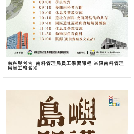
南科與考古–南科管理局員工學習課程 ※限南科管理
局員工報名※