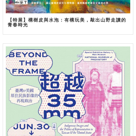
【特展】構樹皮與水泡：有構玩美，敲出山野走讀的
青春時光