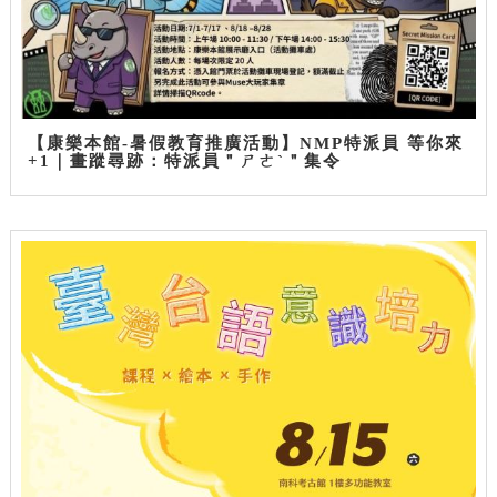
【康樂本館-暑假教育推廣活動】NMP特派員 等你來
+1｜畫蹤尋跡：特派員＂ㄕㄜˋ＂集令