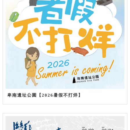
卑南遺址公園【2026暑假不打烊】