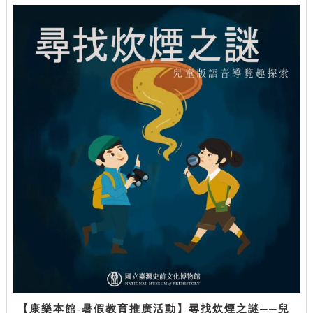
【康樂本館-暑假教育推廣活動】尋找炊煙之謎──兒