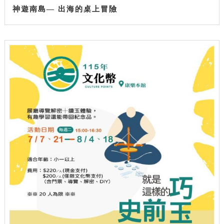
神遊南島— 出海的桌上冒險