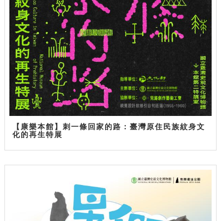
【康樂本館】刺一條回家的路：臺灣原住民族紋身文
化的再生特展