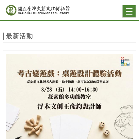
跳到主要內容
網站導覽
Togg
navig
網
站
最新活動
主
題