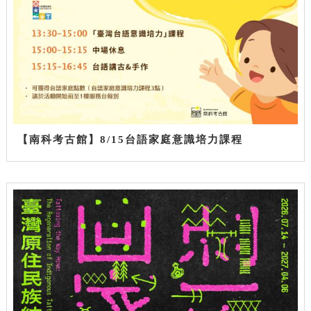
【南科考古館】8/15台語家庭意識培力課程