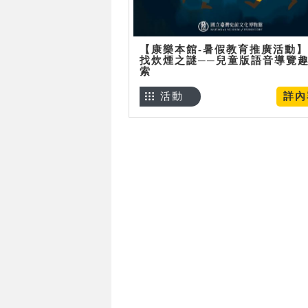
【康樂本館-暑假教育推廣活動
找炊煙之謎──兒童版語音導覽
索
活動
詳內