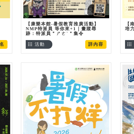
【康樂本館-暑假教育推廣活動】
【
NMP特派員 等你來+1｜畫蹤尋
培
跡：特派員＂ㄕㄜˋ＂集令
名
活動
詳內容