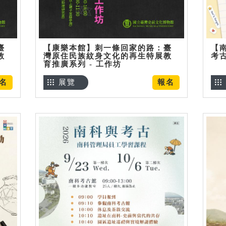
臺
【康樂本館】刺一條回家的路：臺
【
教
灣原住民族紋身文化的再生特展教
考
育推廣系列 - 工作坊
名
展覽
報名