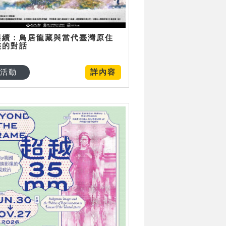
與續：鳥居龍藏與當代臺灣原住
族的對話
活動
詳內容