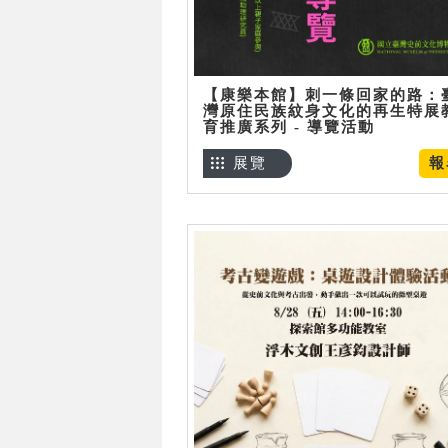
【康樂本館】刺一條回家的路：
灣原住民族紋身文化的再生特展
育推廣系列 - 導覽活動
展覽
報