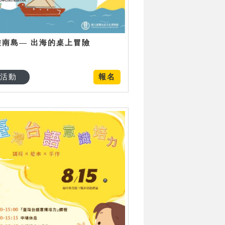
遊南島— 出海的桌上冒險
活動
報名