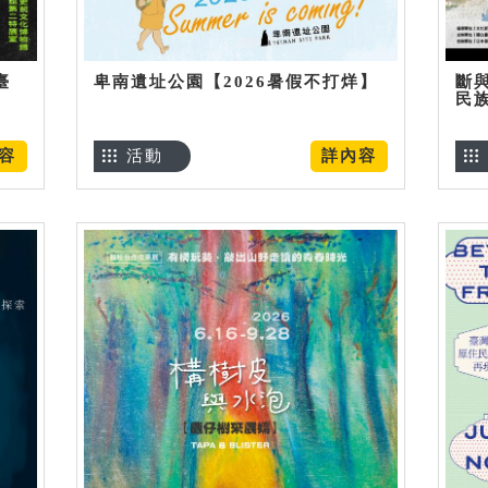
臺
卑南遺址公園【2026暑假不打烊】
斷
民
容
活動
詳內容