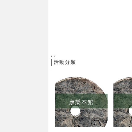
:::
活動分類
康樂本館