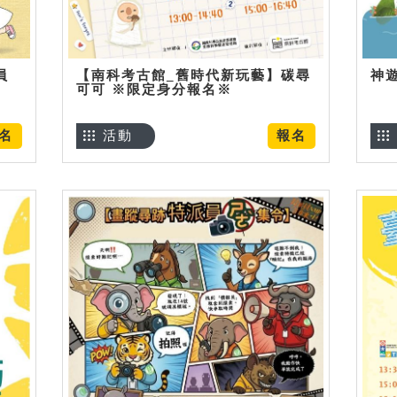
員
【南科考古館_舊時代新玩藝】碳尋
神
可可 ※限定身分報名※
名
活動
報名