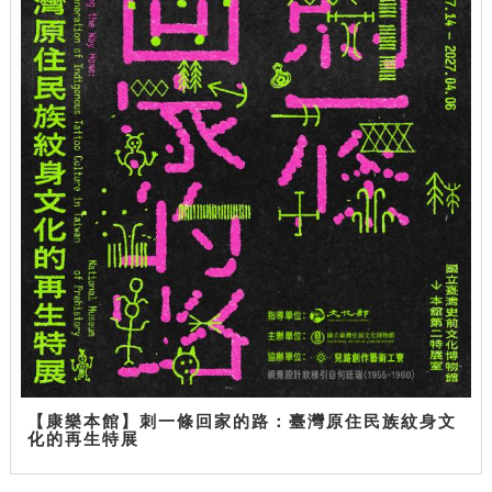
【康樂本館】刺一條回家的路：臺灣原住民族紋身文
化的再生特展