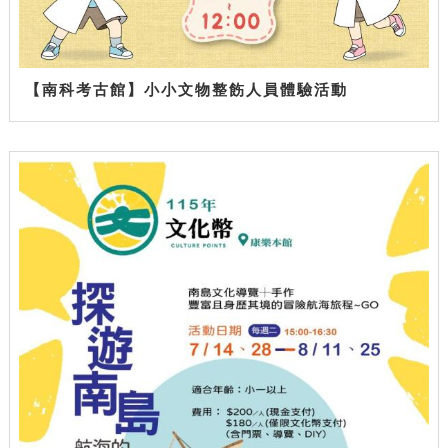
【南科考古館】小小文物整飭人員體驗活動