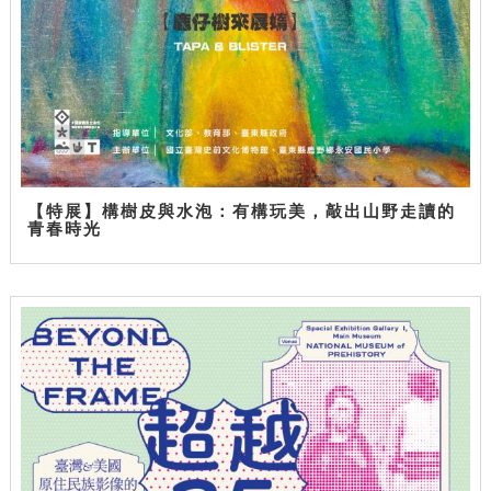
【特展】構樹皮與水泡：有構玩美，敲出山野走讀的
青春時光