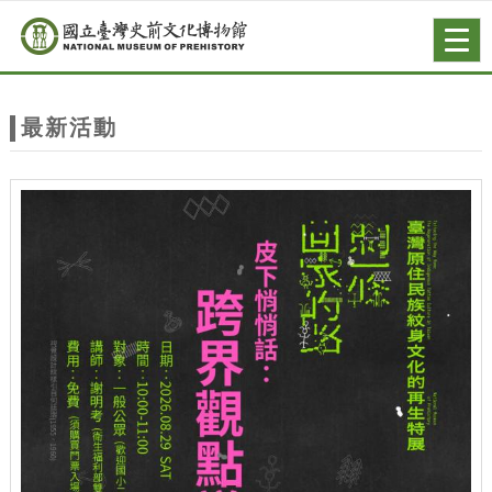
跳到主要內容
網站導覽
Togg
navig
網
站
最新活動
主
題