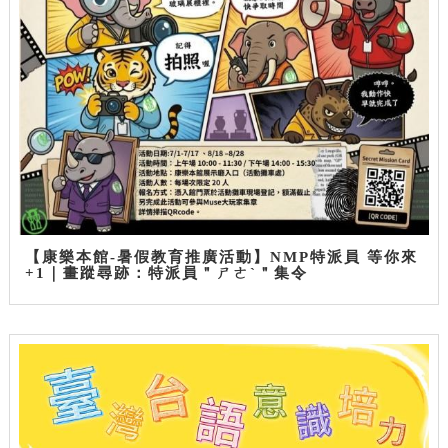
【康樂本館-暑假教育推廣活動】NMP特派員 等你來
+1｜畫蹤尋跡：特派員＂ㄕㄜˋ＂集令