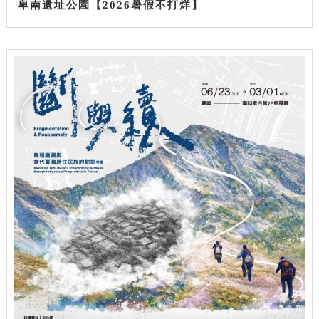
卑南遺址公園【2026暑假不打烊】