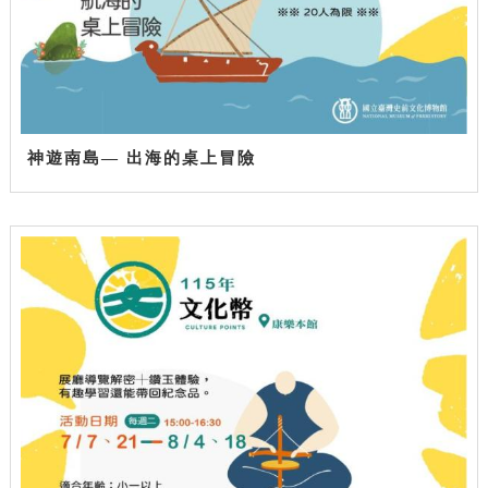
神遊南島— 出海的桌上冒險