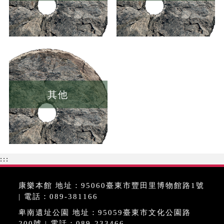
其他
:::
康樂本館 地址：95060臺東市豐田里博物館路1號
| 電話：089-381166
卑南遺址公園 地址：95059臺東市文化公園路
200號 | 電話：089-233466