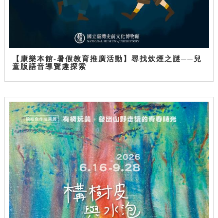
【康樂本館-暑假教育推廣活動】尋找炊煙之謎──兒
童版語音導覽趣探索