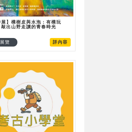
特展】構樹皮與水泡：有構玩
，敲出山野走讀的青春時光
展覽
詳內容