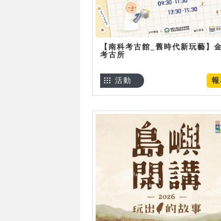
【南科考古館_舊時代新玩藝】
考古所
活動
報