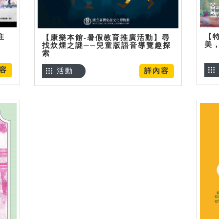
住
【
【康樂本館-暑假教育推廣活動】尋
美
找炊煙之謎──兒童版語音導覽趣探
索
容
活動
詳內容