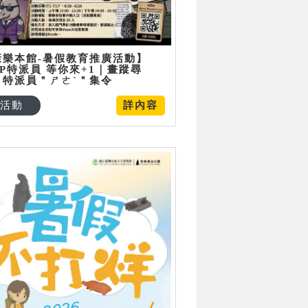
康樂本館-暑假教育推廣活動】
P特派員 等你來+1｜畫蹤尋
：特派員＂ㄕㄜˋ＂集令
活動
詳內容