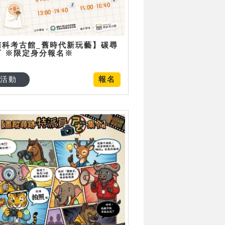
南科考古館_舊時代新玩藝】碳尋
可 ※限定身分報名※
活動
報名