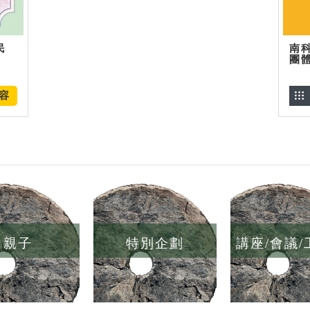
民
南
團
容
親子
特別企劃
講座/會議