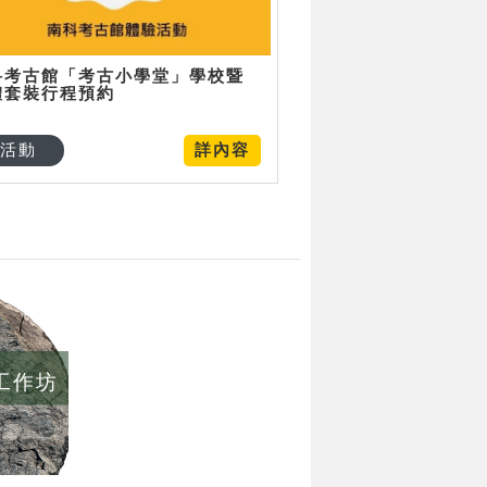
科考古館「考古小學堂」學校暨
體套裝行程預約
活動
詳內容
/工作坊