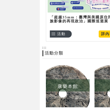
「超越35mm：臺灣與美國原住
族影像的再現政治」國際巡迴展
活動
詳內
:::
活動分類
康樂本館