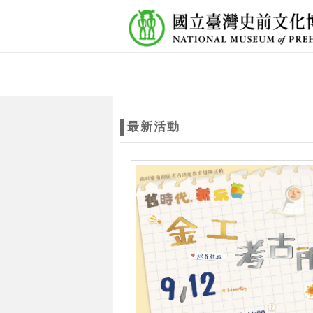
跳到主要內容
網站導覽
網
站
最新活動
主
題