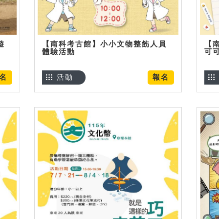
遊
【南科考古館】小小文物整飭人員
【
體驗活動
可
名
活動
報名