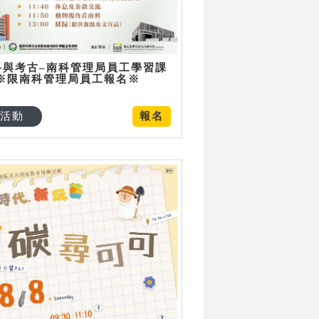
科與考古–南科管理局員工學習課
 ※限南科管理局員工報名※
活動
報名