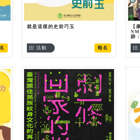
就是這樣的史前巧玉
【
NM
跡
名
活動
報名