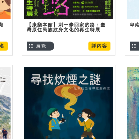
識
【康樂本館】刺一條回家的路：臺
卑
灣原住民族紋身文化的再生特展
名
展覽
詳內容