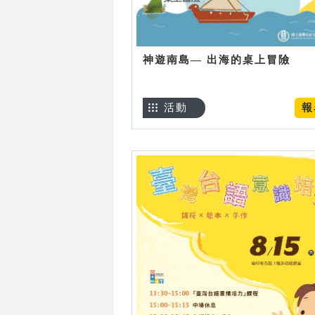
神遊南島— 出海的桌上冒險
活動
報