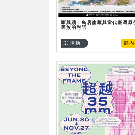
斷與續：鳥居龍藏與當代臺灣原
民族的對話
活動
詳內