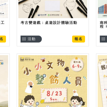
金工
考古變遊戲：桌遊設計體驗活動
南
程
名
活動
報名