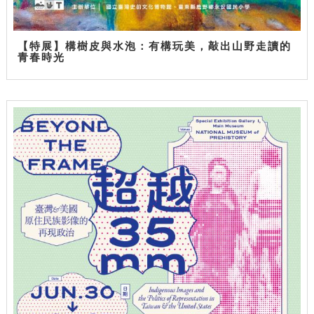
【特展】構樹皮與水泡：有構玩美，敲出山野走讀的
青春時光