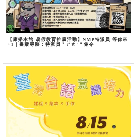
【康樂本館-暑假教育推廣活動】NMP特派員 等你來
+1｜畫蹤尋跡：特派員＂ㄕㄜˋ＂集令