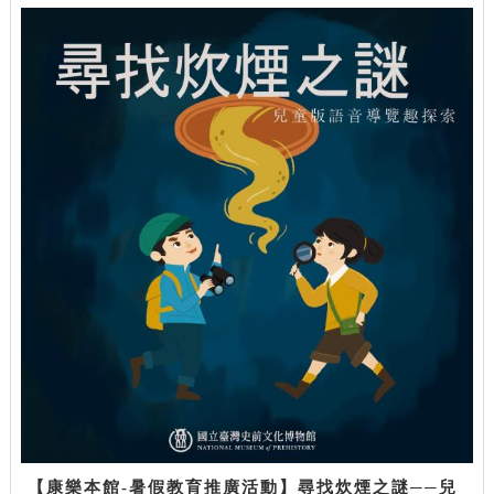
【康樂本館-暑假教育推廣活動】尋找炊煙之謎──兒