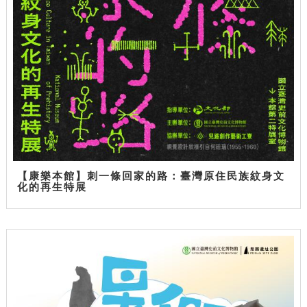
【康樂本館】刺一條回家的路：臺灣原住民族紋身文
化的再生特展