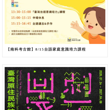
【南科考古館】8/15台語家庭意識培力課程