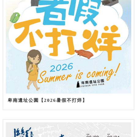
卑南遺址公園【2026暑假不打烊】