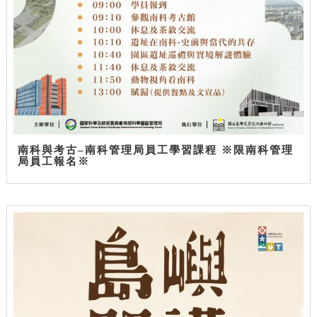
南科與考古–南科管理局員工學習課程 ※限南科管理
局員工報名※