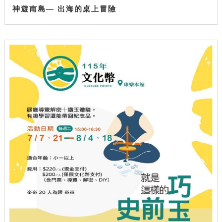
神遊南島— 出海的桌上冒險