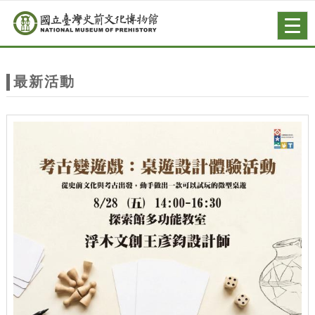
跳到主要內容
網站導覽
Togg
navig
網
站
最新活動
主
題