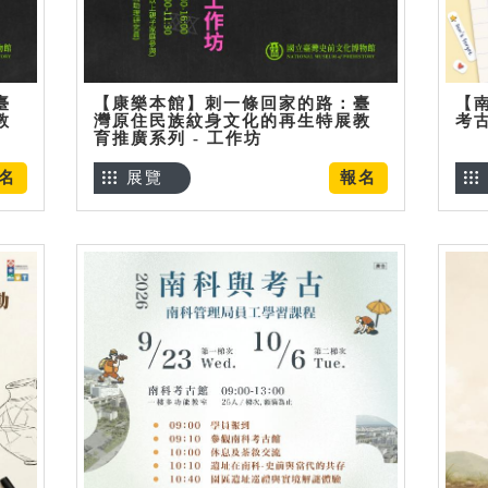
臺
【康樂本館】刺一條回家的路：臺
【
教
灣原住民族紋身文化的再生特展教
考
育推廣系列 - 工作坊
名
展覽
報名