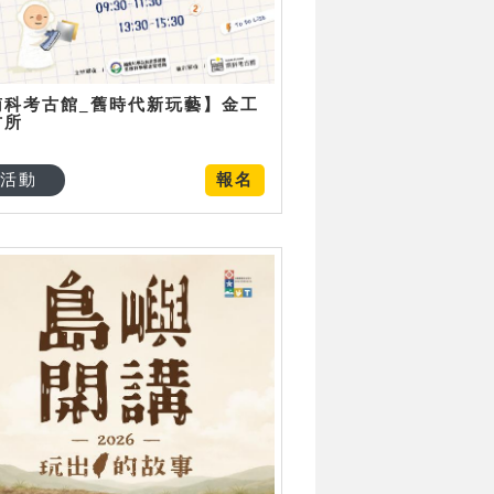
南科考古館_舊時代新玩藝】金工
古所
活動
報名