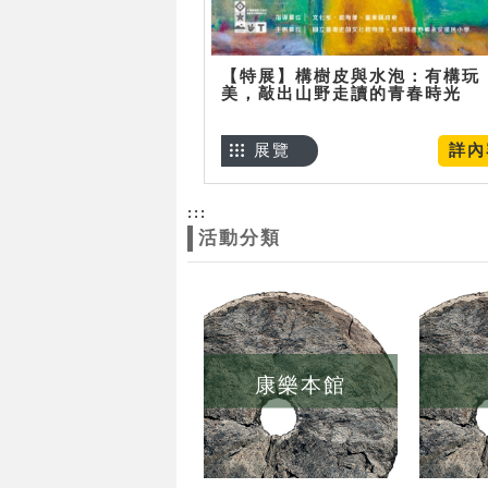
【特展】構樹皮與水泡：有構玩
美，敲出山野走讀的青春時光
展覽
詳內
:::
活動分類
康樂本館