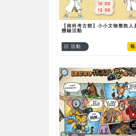
【南科考古館】小小文物整飭人
體驗活動
活動
報