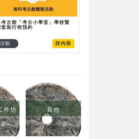
科考古館「考古小學堂」學校暨
體套裝行程預約
活動
詳內容
/工作坊
其他