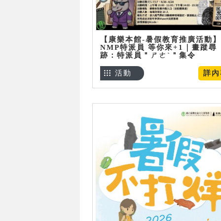
【康樂本館-暑假教育推廣活動】
NMP特派員 等你來+1｜畫蹤尋
跡：特派員＂ㄕㄜˋ＂集令
活動
詳內