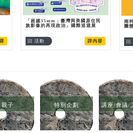
「超越35mm：臺灣與美國原住民
南
族影像的再現政治」國際巡迴展
團
容
活動
詳內容
親子
特別企劃
講座/會議