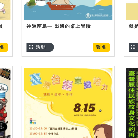
員
神遊南島— 出海的桌上冒險
就
名
活動
報名