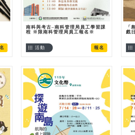
南科與考古–南科管理局員工學習課
「
程 ※限南科管理局員工報名※
戲
名
活動
報名