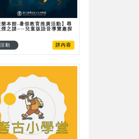
康樂本館-暑假教育推廣活動】尋
炊煙之謎──兒童版語音導覽趣探
活動
詳內容