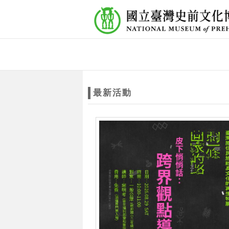
跳到主要內容
網站導覽
網
站
最新活動
主
題