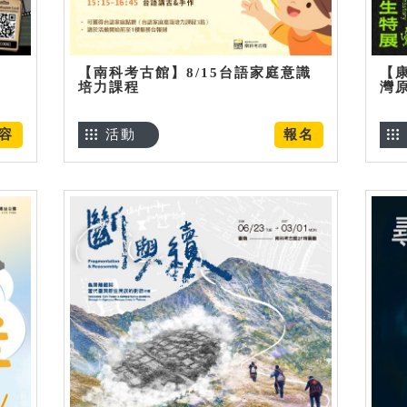
【南科考古館】8/15台語家庭意識
【
培力課程
灣
容
活動
報名