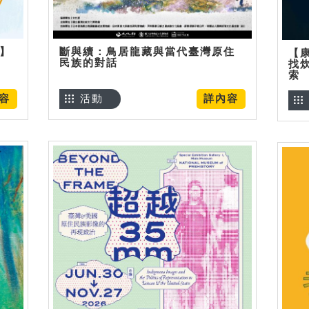
烊】
斷與續：鳥居龍藏與當代臺灣原住
【
民族的對話
找
索
容
活動
詳內容