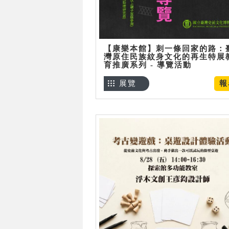
【康樂本館】刺一條回家的路：
灣原住民族紋身文化的再生特展
育推廣系列 - 導覽活動
展覽
報