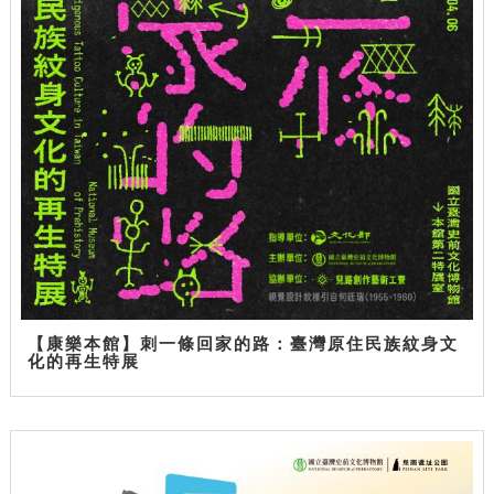
【康樂本館】刺一條回家的路：臺灣原住民族紋身文
化的再生特展