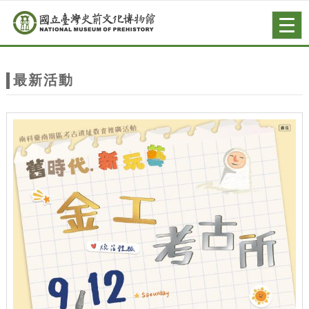
跳到主要內容
網站導覽
Togg
navig
網
站
最新活動
主
題