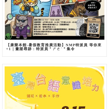
【康樂本館-暑假教育推廣活動】NMP特派員 等你來
+1｜畫蹤尋跡：特派員＂ㄕㄜˋ＂集令