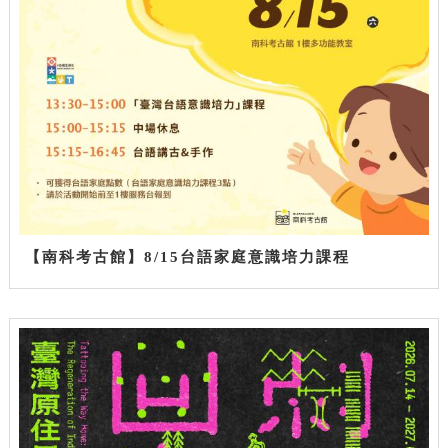
【南科考古館】8/15台語家庭意識培力課程