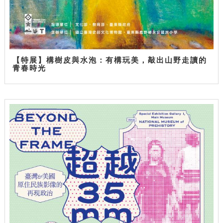
【特展】構樹皮與水泡：有構玩美，敲出山野走讀的
青春時光