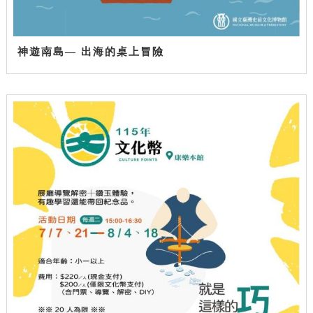
神遊南島— 出海的桌上冒險