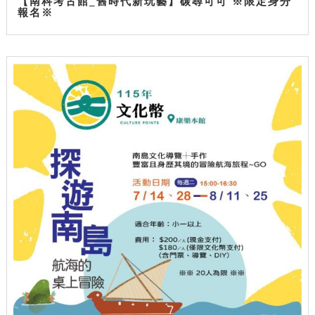
【南科考古館_舊時代新玩藝】碳尋可可 ※限定身分
報名※