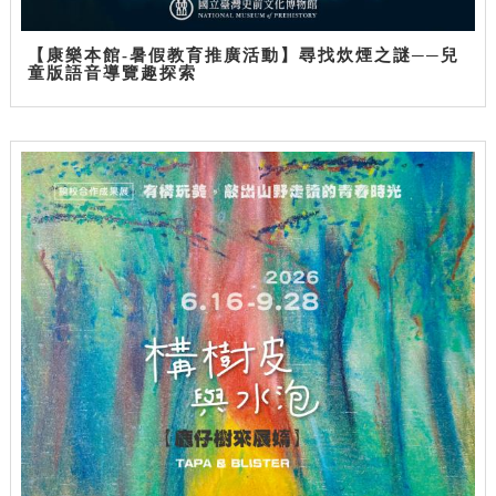
【康樂本館-暑假教育推廣活動】尋找炊煙之謎──兒
童版語音導覽趣探索