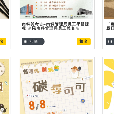
南科與考古–南科管理局員工學習課
「
程 ※限南科管理局員工報名※
戲
名
活動
報名