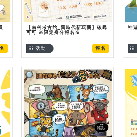
員
【南科考古館_舊時代新玩藝】碳尋
神
可可 ※限定身分報名※
名
活動
報名