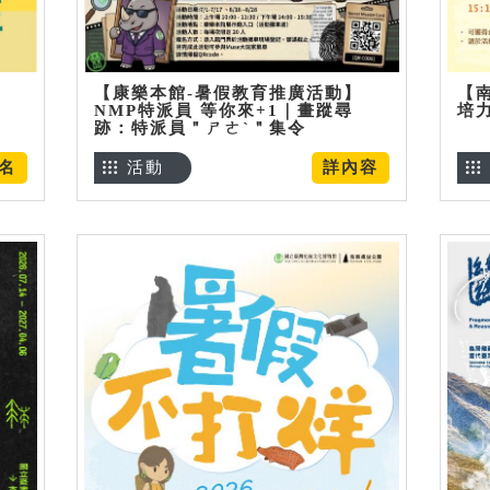
【康樂本館-暑假教育推廣活動】
【
NMP特派員 等你來+1｜畫蹤尋
培
跡：特派員＂ㄕㄜˋ＂集令
名
活動
詳內容