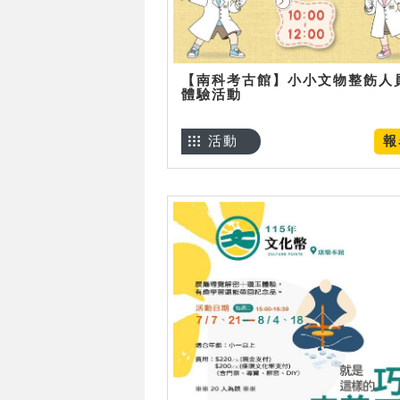
【南科考古館】小小文物整飭人
體驗活動
活動
報