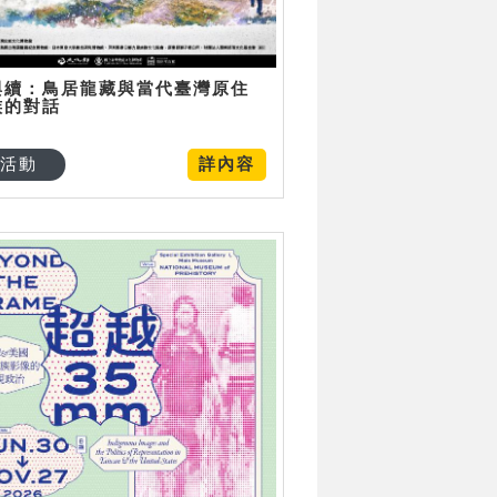
與續：鳥居龍藏與當代臺灣原住
族的對話
活動
詳內容