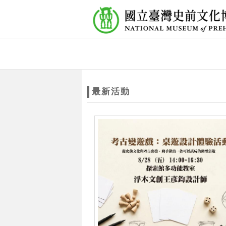
跳到主要內容
網站導覽
網
站
最新活動
主
題