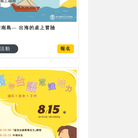
遊南島— 出海的桌上冒險
活動
報名