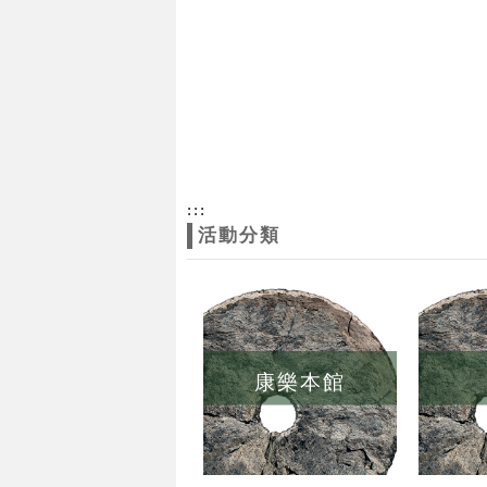
:::
活動分類
康樂本館