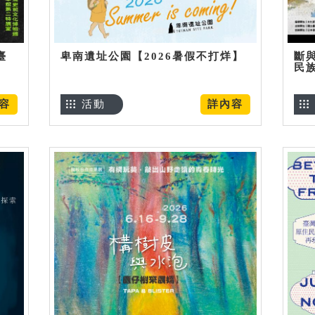
臺
卑南遺址公園【2026暑假不打烊】
斷
民
容
活動
詳內容