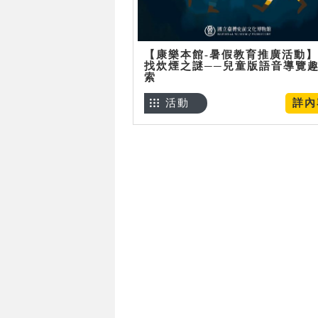
【康樂本館-暑假教育推廣活動
找炊煙之謎──兒童版語音導覽
索
活動
詳內