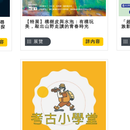
【特展】構樹皮與水泡：有構玩
「
】尋
美，敲出山野走讀的青春時光
族
趣探
展覽
詳內容
容