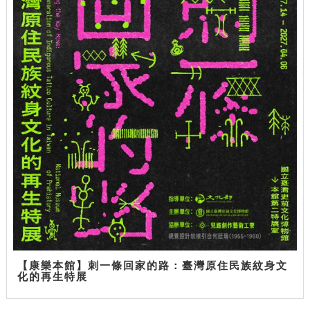
【康樂本館】刺一條回家的路：臺灣原住民族紋身文
化的再生特展