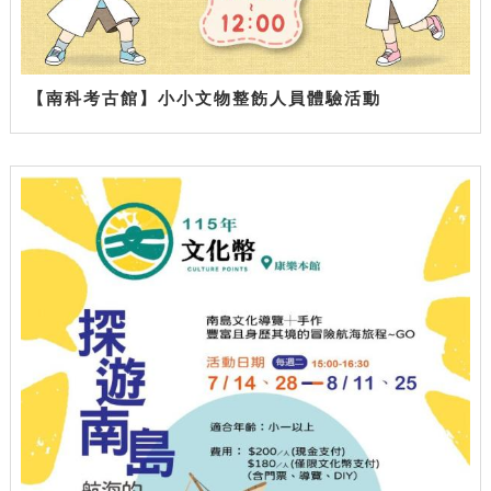
【南科考古館】小小文物整飭人員體驗活動