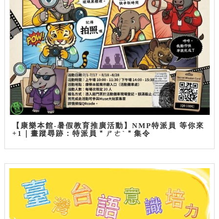
【康樂本館-暑假教育推廣活動】NMP特派員 等你來
+1｜畫蹤尋跡：特派員＂ㄕㄜˋ＂集令