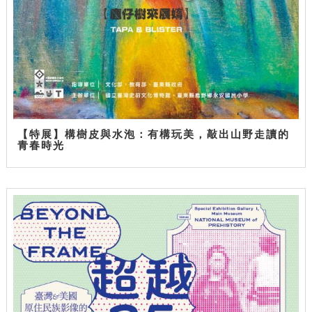
【特展】構樹皮與水泡：有構玩美，敲出山野走讀的
青春時光