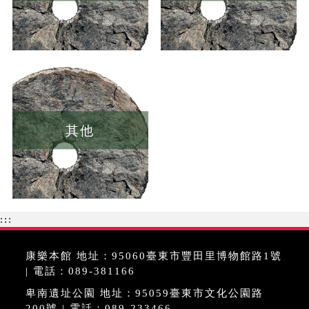
其他
:::
康樂本館 地址：95060臺東市豐田里博物館路1號
| 電話：089-381166
卑南遺址公園 地址：95059臺東市文化公園路
200號 | 電話：089-233466