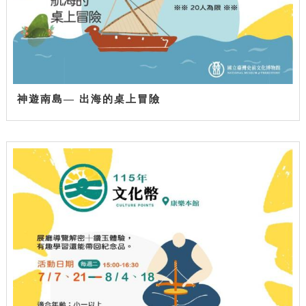
神遊南島— 出海的桌上冒險