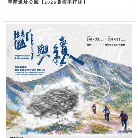
卑南遺址公園【2026暑假不打烊】