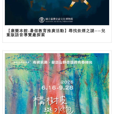
【康樂本館-暑假教育推廣活動】尋找炊煙之謎──兒
童版語音導覽趣探索