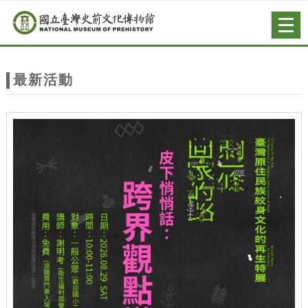
跳到主要內容
網站導覽
Togg
navig
網
站
最新活動
主
題